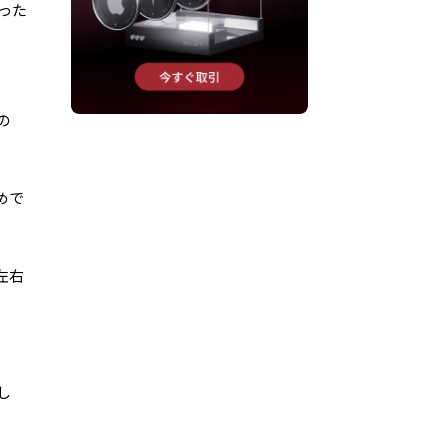
った
の
めで
左右
し