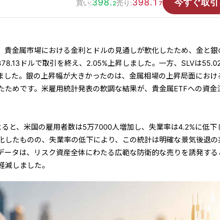
398.
398.1
今すぐ取引
買い:
売り:
2
7
、貴金属市場における金利とドルの見通しが軟化したため、金と銀
78.13ドルで取引を終え、2.05%上昇しました。一方、SLVは55.0
昇しました。銀の上昇幅が大きかったのは、金属相場の上昇局面におけ
たためです。米雇用統計発表の軟調な結果が、貴金属ETFへの資金
よると、米国の雇用者数は5万7000人増加し、失業率は4.2%に低下
化したものの、失業率の低下により、この統計は明確な景気後退の
データは、リスク資産全体にわたる広範な防衛的な売りを誘発する
軽減しました。