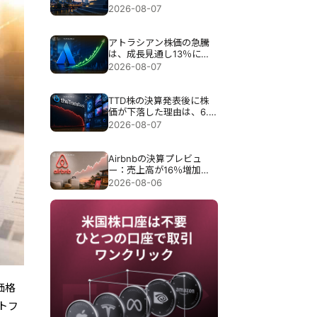
目標が引き上げられる
2026-08-07
アトラシアン株価の急騰
は、成長見通し13％にも
かかわらず35％急騰し
2026-08-07
た。
TTD株の決算発表後に株
価が下落した理由は、6.5
億ドル売上見通しで30％
2026-08-07
近く暴落したため。
Airbnbの決算プレビュ
ー：売上高が16％増加し
ても、Airbnbの株価が下
2026-08-06
落する可能性がある理由
価格
トフ