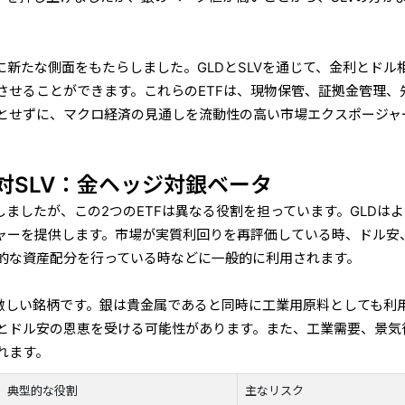
に新たな側面をもたらしました。GLDとSLVを通じて、金利とドル
させることができます。これらのETFは、現物保管、証拠金管理、
とせずに、マクロ経済の見通しを流動性の高い市場エクスポージャ
D対SLV：金ヘッジ対銀ベータ
応しましたが、この2つのETFは異なる役割を担っています。GLDは
ャーを提供します。市場が実質利回りを再評価している時、ドル安
的な資産配分を行っている時などに一般的に利用されます。
り激しい銘柄です。銀は貴金属であると同時に工業用原料としても利
とドル安の恩恵を受ける可能性があります。また、工業需要、景気
れます。
典型的な役割
主なリスク