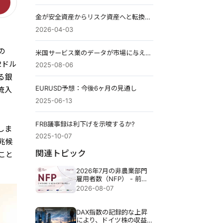
金が安全資産からリスク資産へと転換した理由
2026-04-03
の
米国サービス業のデータが市場に与える影響はトレンドの兆候となるか？
2ドル
2025-08-06
る銀
EURUSD予想：今後6ヶ月の見通し
流入
2025-06-13
FRB議事録は利下げを示唆するか?
しま
2025-10-07
兆候
関連トピック
こと
2026年7月の非農業部門
雇用者数（NFP） - 前
回：5万7千人 予測：8万
2026-08-07
3千人
DAX指数の記録的な上昇
により、ドイツ株の収益