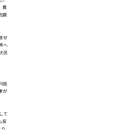
と、
、貴
軟調
ませ
昇へ
状況
利低
家が
して
も反
より