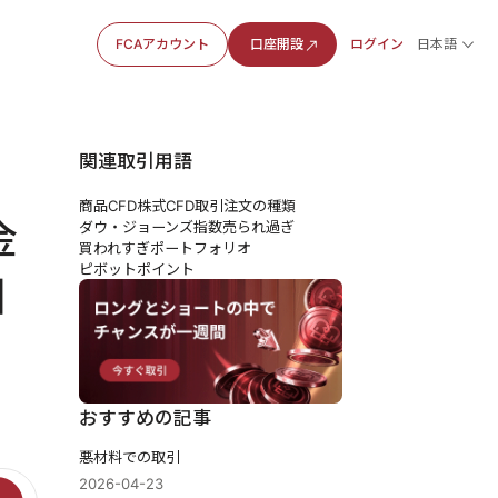
FCAアカウント
口座開設
ログイン
日本語
関連取引用語
商品CFD
株式CFD
取引注文の種類
金
ダウ・ジョーンズ指数
売られ過ぎ
買われすぎ
ポートフォリオ
ピボットポイント
目
おすすめの記事
悪材料での取引
2026-04-23