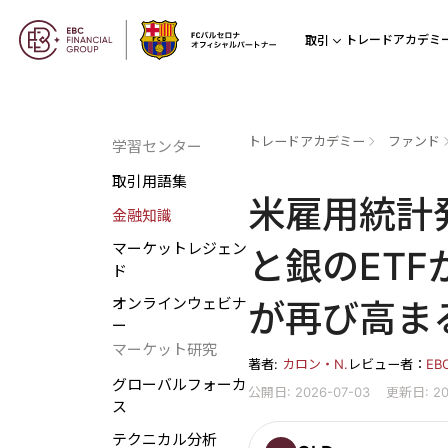
トレードアカデミ
取引
トレードアカデミー
ファンド
学習センター
取引用語集
米雇用統計
金融知識
マーケットレジェン
と銀のETF
ド
オンラインウェビナ
が再び高ま
ー
マーケット研究
著者:
カロン・N.
レビュー者：
E
グローバルフォーカ
公開日: 2026-07-03
更新日: 20
ス
テクニカル分析