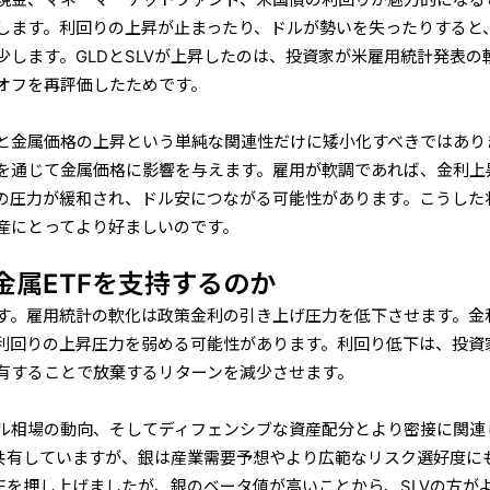
現金、マネーマーケットファンド、米国債の利回りが魅力的になる
します。利回りの上昇が止まったり、ドルが勢いを失ったりすると
少します。GLDとSLVが上昇したのは、投資家が米雇用統計発表の
オフを再評価したためです。
と金属価格の上昇という単純な関連性だけに矮小化すべきではあり
を通じて金属価格に影響を与えます。雇用が軟調であれば、金利上
の圧力が緩和され、ドル安につながる可能性があります。こうした
産にとってより好ましいのです。
金属ETFを支持するのか
す。雇用統計の軟化は政策金利の引き上げ圧力を低下させます。金
利回りの上昇圧力を弱める可能性があります。利回り低下は、投資
有することで放棄するリターンを減少させます。
ドル相場の動向、そしてディフェンシブな資産配分とより密接に関連
を共有していますが、銀は産業需要予想やより広範なリスク選好度に
TFを押し上げましたが、銀のベータ値が高いことから、SLVの方が