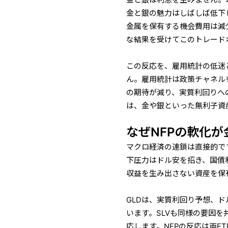
金と銀は利息を生みません。
金と銀の魅力はしばしば低下
金属を保有する機会費用は減
な結果を受けてこのトレード
この反応を、雇用統計の低迷
ん。雇用統計は政策チャネル
の期待が減り、実質利回りへ
は、金や銀といった無利子資
なぜNFPの軟化が
マクロ経済の連鎖は直接的で
下圧力はドル安を招き、国債
収益を生み出さない資産を保
GLDは、実質利回り予想、
います。SLVも同様の要因
応します。NFPの反応は両E