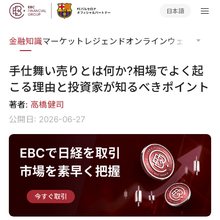
日本語
語集
金融知識
マーケットレジェンド
オンラインウェビナー
グ
手仕舞い売りとは何か?相場でよく起
こる理由と投資家が知るべきポイント
著者:
高橋健司
公開日: 2026-06-27