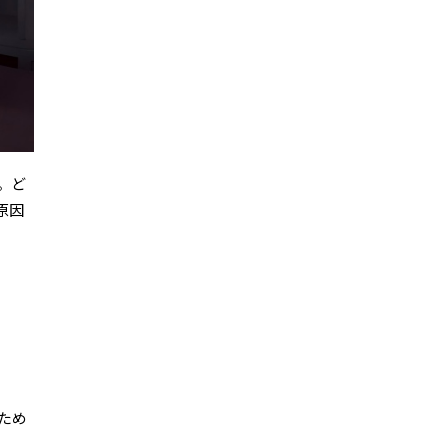
。ど
原因
。
ため