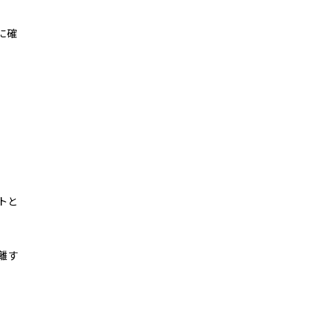
に確
トと
離す