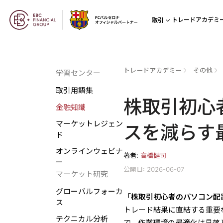
トレードアカデミ
取引
トレードアカデミー
その他
学習センター
取引用語集
株取引初心
金融知識
マーケットレジェン
スを減らす
ド
オンラインウェビナ
著者:
高橋健司
ー
公開日: 2026-06-07
マーケット研究
グローバルフォーカ
「
株取引初心者のパソコン配
ス
トレード結果に直結する重要
テクニカル分析
で、作業環境の最適化は見落