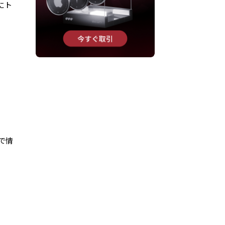
にト
で情