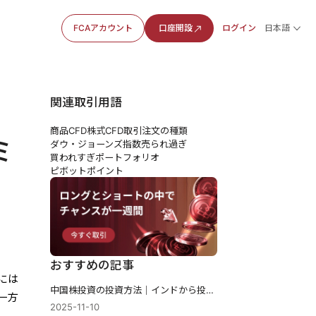
FCAアカウント
口座開設
ログイン
日本語
関連取引用語
商品CFD
株式CFD
取引注文の種類
ミ
ダウ・ジョーンズ指数
売られ過ぎ
買われすぎ
ポートフォリオ
ピボットポイント
おすすめの記事
には
中国株投資の投資方法｜インドから投資する
一方
2025-11-10