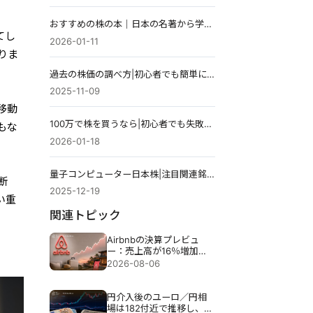
おすすめの株の本｜日本の名著から学ぶ投資の基本
てし
2026-01-11
りま
過去の株価の調べ方|初心者でも簡単にできる3つの方法を解説
2025-11-09
移動
100万で株を買うなら|初心者でも失敗しにくい投資戦略と銘柄の考え方
もな
2026-01-18
量子コンピューター日本株|注目関連銘柄と今後の成長性を徹底解説
断
2025-12-19
い重
関連トピック
Airbnbの決算プレビュ
ー：売上高が16％増加し
ても、Airbnbの株価が下
2026-08-06
落する可能性がある理由
円介入後のユーロ／円相
場は182付近で推移し、円