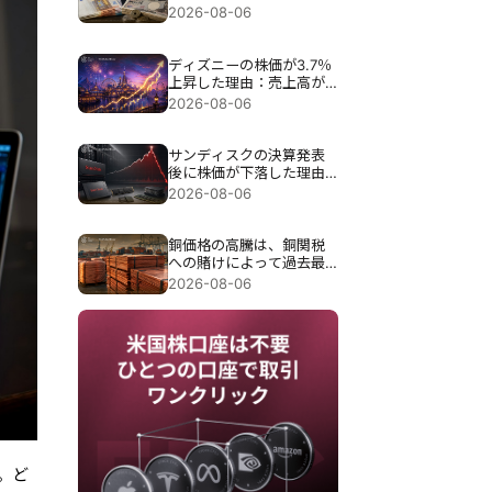
介入が試される。
2026-08-06
ディズニーの株価が3.7％
上昇した理由：売上高が
予想を下回ったにもかか
2026-08-06
わらず、なぜ上昇したの
か？
サンディスクの決算発表
後に株価が下落した理由
は、過去最高の89億7000
2026-08-06
万ドルの売上高にもかか
わらず約13％急落したこ
とだ。
銅価格の高騰は、銅関税
への賭けによって過去最
高の6,703ドルまで押し上
2026-08-06
げられた。
。ど