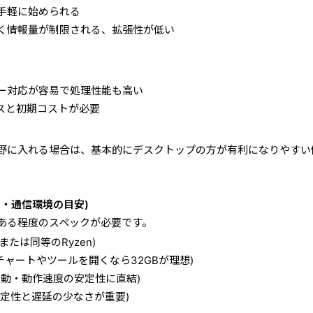
手軽に始められる
く情報量が制限される、拡張性が低い
ー対応が容易で処理性能も高い
スと初期コストが必要
野に入れる場合は、基本的にデスクトップの方が有利になりやすい
リ・通信環境の目安)
ある程度のスペックが必要です。
以上(または同等のRyzen)
数チャートやツールを開くなら32GBが理想)
起動・動作速度の安定性に直結)
安定性と遅延の少なさが重要)