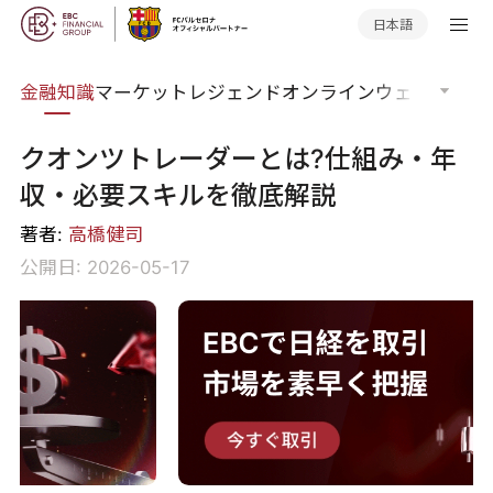
日本語
語集
金融知識
マーケットレジェンド
オンラインウェビナー
グ
クオンツトレーダーとは?仕組み・年
収・必要スキルを徹底解説
著者:
高橋健司
公開日: 2026-05-17