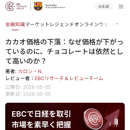
日本語
語集
金融知識
マーケットレジェンド
オンラインウェビナー
グ
カカオ価格の下落：なぜ価格が下がっ
ているのに、チョコレートは依然とし
て高いのか？
著者:
カロン・N.
レビュー者：
EBCリサーチ＆レビューチーム
公開日: 2026-05-05
更新日: 2026-05-05