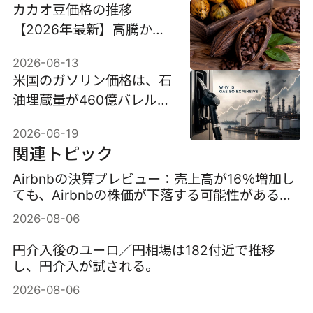
カカオ豆価格の推移
【2026年最新】高騰から
急落へ?今後の見通しを徹
2026-06-13
底解説
米国のガソリン価格は、石
油埋蔵量が460億バレルも
あるのに、なぜこんなに高
2026-06-19
いのか？
関連トピック
Airbnbの決算プレビュー：売上高が16％増加し
ても、Airbnbの株価が下落する可能性がある理
由
2026-08-06
円介入後のユーロ／円相場は182付近で推移
し、円介入が試される。
2026-08-06