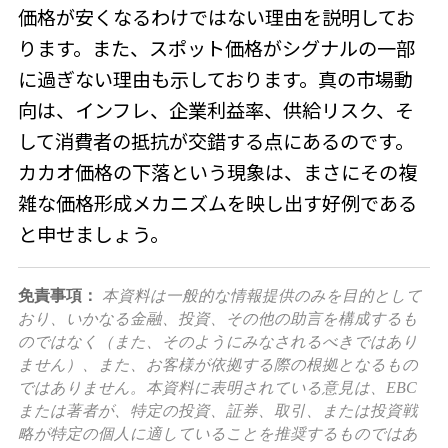
価格が安くなるわけではない理由を説明してお
ります。また、スポット価格がシグナルの一部
に過ぎない理由も示しております。真の市場動
向は、インフレ、企業利益率、供給リスク、そ
して消費者の抵抗が交錯する点にあるのです。
カカオ価格の下落という現象は、まさにその複
雑な価格形成メカニズムを映し出す好例である
と申せましょう。
免責事項：
本資料は一般的な情報提供のみを目的として
おり、いかなる金融、投資、その他の助言を構成するも
のではなく（また、そのようにみなされるべきではあり
ません）、また、お客様が依拠する際の根拠となるもの
ではありません。本資料に表明されている意見は、EBC
または著者が、特定の投資、証券、取引、または投資戦
略が特定の個人に適していることを推奨するものではあ