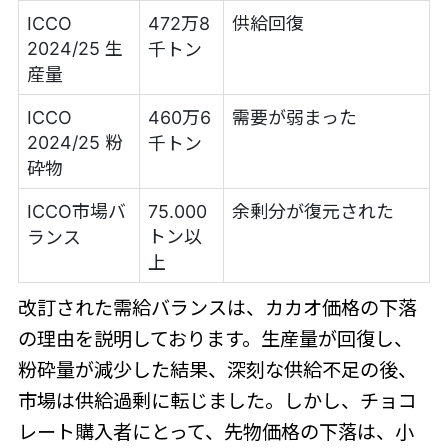
ICCO
472万8
供給回復
2024/25 生
千トン
産量
ICCO
460万6
需要が弱まった
2024/25 粉
千トン
砕物
ICCO市場バ
75.000
余剰分が復元された
トン以
ランス
上
改訂された需給バランスは、カカオ価格の下落
の理由を説明しております。生産量が回復し、
粉砕量が減少した結果、深刻な供給不足の後、
市場は供給過剰に転じました。しかし、チョコ
レート購入者にとって、先物価格の下落は、小