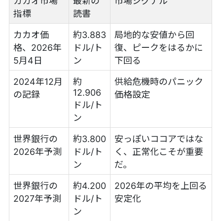
カカオ市場
最新の
市場シグナル
指標
読書
カカオ価
約3.883
局地的な安値から回
格、2026年
ドル/ト
復、ピークをはるかに
5月4日
ン
下回る
2024年12月
約
供給危機時のパニック
12.906
の記録
価格設定
ドル/ト
ン
世界銀行の
約3.800
安っぽいココアではな
2026年予測
ドル/ト
く、正常化こそが重要
ン
だ。
世界銀行の
約4.200
2026年の平均を上回る
2027年予測
ドル/ト
安定化
ン