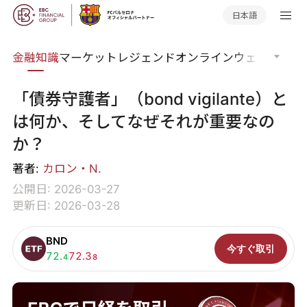
日本語
語集
金融知識
マーケットレジェンド
オンラインウェビナー
グ
「債券守護者」（bond vigilante）と
は何か、そしてなぜそれが重要なの
か？
著者:
カロン・N.
公開日: 2026-03-27
更新日: 2026-03-28
BND
今すぐ取引
買い:
72.
売り:
72.3
4
8