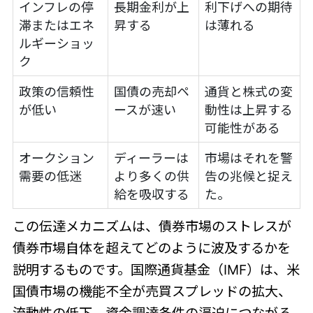
インフレの停
長期金利が上
利下げへの期待
滞またはエネ
昇する
は薄れる
ルギーショッ
ク
政策の信頼性
国債の売却ペ
通貨と株式の変
が低い
ースが速い
動性は上昇する
可能性がある
オークション
ディーラーは
市場はそれを警
需要の低迷
より多くの供
告の兆候と捉え
給を吸収する
た。
この伝達メカニズムは、債券市場のストレスが
債券市場自体を超えてどのように波及するかを
説明するものです。国際通貨基金（IMF）は、米
国債市場の機能不全が売買スプレッドの拡大、
流動性の低下、資金調達条件の逼迫につながる