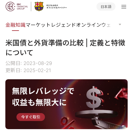
日本語
語集
金融知識
マーケットレジェンド
オンラインウェビナー
グ
米国債と外貨準備の比較 | 定義と特徴
について
公開日: 2023-08-29
更新日: 2025-02-21