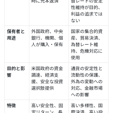
時に元本返済
替レートの安定
性維持が目的、
利益の追求では
ない
保有者と
外国政府、中央
国家の集合的資
用途
銀行、機関、個
産、貿易決済、
人が購入・保有
為替レート維
持、危機対応に
使用
目的と影
米国政府の資金
通貨の安定性と
響
調達、経済支
流動性の保護、
援、安全な投資
外為の変動への
選択肢提供
対応、金融市場
への影響
特徴
高い安全性、固
高い多様性、国
定リターン、長
際決済、高い投