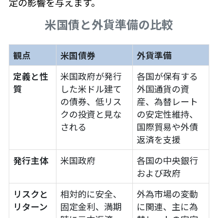
定の影響を与えます。
米国債と外貨準備の比較
観点
米国債券
外貨準備
定義と性
米国政府が発行
各国が保有する
質
した米ドル建て
外国通貨の資
の債券、低リス
産、為替レート
クの投資と見な
の安定性維持、
される
国際貿易や外債
返済を支援
発行主体
米国政府
各国の中央銀行
および政府
リスクと
相対的に安全、
外為市場の変動
リターン
固定金利、満期
に関連、主に為