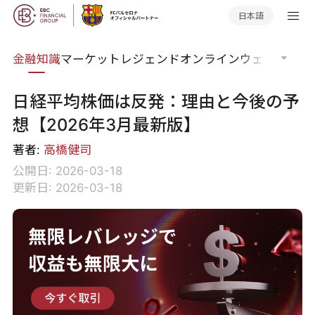
日本語
語集
金融知識
マーケットレジェンド
オンラインウェビナー
グ
日経平均株価は反発：理由と今後の予
想【2026年3月最新版】
著者:
高橋健司
公開日: 2026-03-18
更新日: 2026-03-18