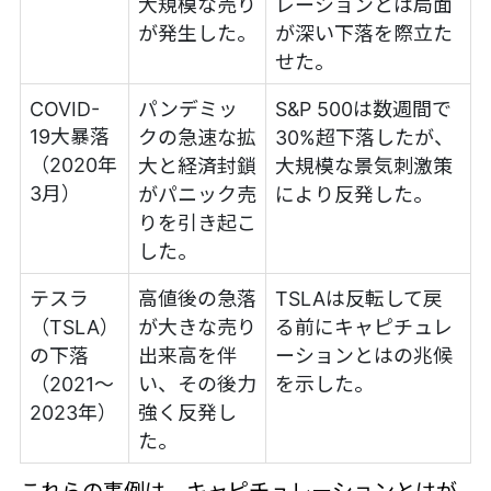
大規模な売り
レーションとは局面
が発生した。
が深い下落を際立た
せた。
COVID-
パンデミッ
S&P 500は数週間で
19大暴落
クの急速な拡
30%超下落したが、
（2020年
大と経済封鎖
大規模な景気刺激策
3月）
がパニック売
により反発した。
りを引き起こ
した。
テスラ
高値後の急落
TSLAは反転して戻
（TSLA）
が大きな売り
る前にキャピチュレ
の下落
出来高を伴
ーションとはの兆候
（2021〜
い、その後力
を示した。
2023年）
強く反発し
た。
これらの事例は、キャピチュレーションとはが