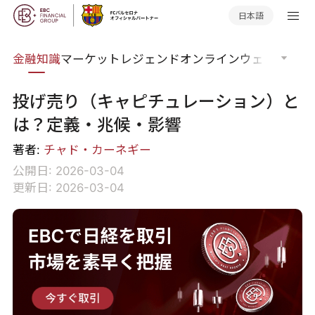
日本語
語集
金融知識
マーケットレジェンド
オンラインウェビナー
グ
投げ売り（キャピチュレーション）と
は？定義・兆候・影響
著者:
チャド・カーネギー
公開日: 2026-03-04
更新日: 2026-03-04