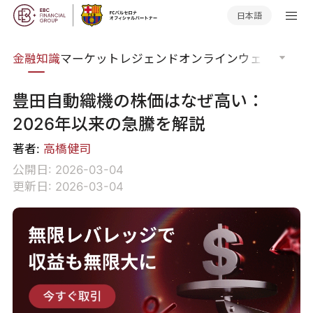
日本語
語集
金融知識
マーケットレジェンド
オンラインウェビナー
グ
豊田自動織機の株価はなぜ高い：
2026年以来の急騰を解説
著者:
高橋健司
公開日: 2026-03-04
更新日: 2026-03-04