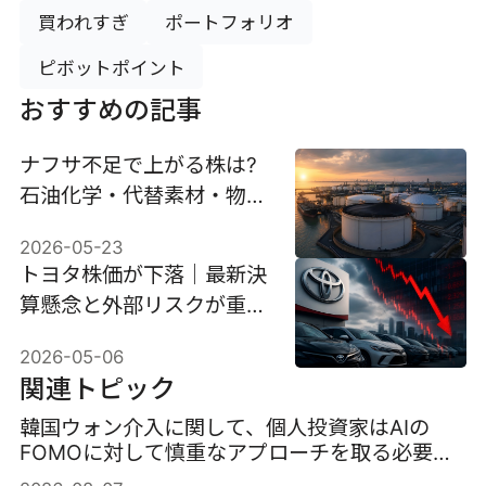
買われすぎ
ポートフォリオ
ピボットポイント
おすすめの記事
ナフサ不足で上がる株は?
石油化学・代替素材・物流
関連株の本命銘柄
2026-05-23
トヨタ株価が下落｜最新決
算懸念と外部リスクが重な
る理由とは
2026-05-06
関連トピック
韓国ウォン介入に関して、個人投資家はAIの
FOMOに対して慎重なアプローチを取る必要が
ある。