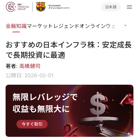
日本語
語集
金融知識
マーケットレジェンド
オンラインウェビナー
グ
おすすめの日本インフラ株：安定成長
で長期投資に最適
著者:
高橋健司
公開日: 2026-02-01