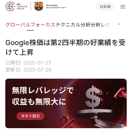
日本語
ナー
グローバルフォーカス
テクニカル分析
分析レポート
マー
Google株価は第2四半期の好業績を受
けて上昇
公開日: 2025-07-25
更新日: 2025-07-28