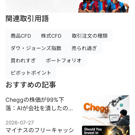
関連取引用語
商品CFD
株式CFD
取引注文の種類
ダウ・ジョーンズ指数
売られ過ぎ
買われすぎ
ポートフォリオ
ピボットポイント
おすすめの記事
Cheggの株価が99%下
落：AIが会社を潰したの
か、それとも単に旧来のビ
2026-07-27
ジネスモデルが原因だった
マイナスのフリーキャッシ
のか？