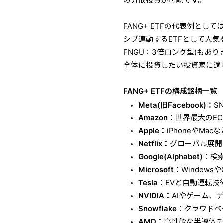
の分散投資が可能です。
FANG+ ETFの代表例とし
シブ連動するETFとして人気
FNGU：3倍ロング型)もあり
全体に投資したい投資家に適
FANG+ ETFの構成銘柄一覧
Meta(旧Facebook)：
S
Amazon：
世界最大のEC
Apple：
iPhoneやM
Netflix：
グローバル展開
Google(Alphabet)：
検
Microsoft：
Windows
Tesla：
EVと自動運転
NVIDIA：
AIやゲーム、
Snowflake：
クラウドベ
AMD：
高性能な半導体