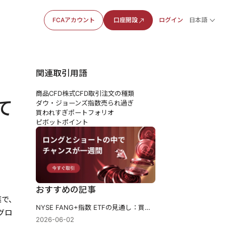
FCAアカウント
口座開設
ログイン
日本語
関連取引用語
商品CFD
株式CFD
取引注文の種類
て
ダウ・ジョーンズ指数
売られ過ぎ
買われすぎ
ポートフォリオ
ピボットポイント
おすすめの記事
言葉で、
NYSE FANG+指数 ETFの見通し：買い時とリスクを分析
グロ
2026-06-02