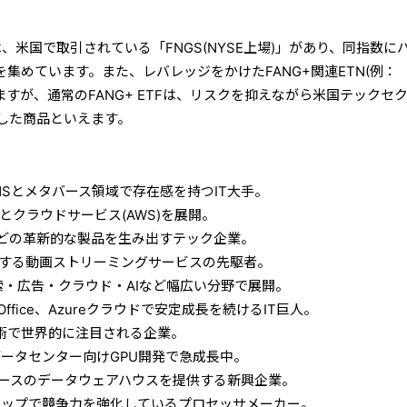
ては、米国で取引されている「FNGS(NYSE上場)」があり、同指数に
を集めています。また、レバレッジをかけたFANG+関連ETN(例：
ますが、通常のFANG+ ETFは、リスクを抑えながら米国テックセ
した商品といえます。
NSとメタバース領域で存在感を持つIT大手。
とクラウドサービス(AWS)を展開。
acなどの革新的な製品を生み出すテック企業。
する動画ストリーミングサービスの先駆者。
索・広告・クラウド・AIなど幅広い分野で展開。
やOffice、Azureクラウドで安定成長を続けるIT巨人。
技術で世界的に注目される企業。
データセンター向けGPU開発で急成長中。
ースのデータウェアハウスを提供する新興企業。
チップで競争力を強化しているプロセッサメーカー。