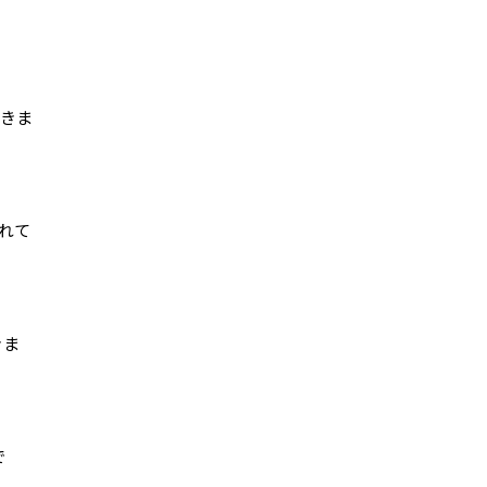
できま
れて
きま
で