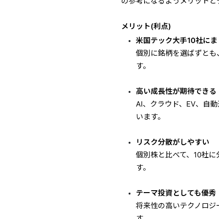
の参考になるようメリットと
メリット(利点)
米国テック大手10社に
個別に銘柄を選ばずとも、M
す。
高い成長性が期待できる
AI、クラウド、EV、
います。
リスク分散がしやすい
個別株と比べて、10社
す。
テーマ投資としても優秀
将来性の高いテクノロジ
す。