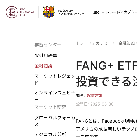
トレードアカデミ
取引
トレードアカデミー
金融知識
学習センター
取引用語集
FANG+ 
金融知識
マーケットレジェン
投資できる
ド
オンラインウェビナ
著者:
高橋健司
ー
公開日: 2025-06-30
マーケット研究
グローバルフォーカ
FANGとは、Facebook(現Me
ス
アメリカの成長著しいテクノ
テクニカル分析
ース株です。