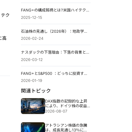
FANG+の構成銘柄とは?米国ハイテク成長株10社をわかりやすく解説
、テク
2025-12-15
石油株の見通し（2026年）：地政学リスクと需給軟化の狭間で見極める投資戦略
に高
2026-02-24
ナスダックの下落理由：下落の背景と今後の見通し
2026-03-12
FANG+とS&P500 ：どっちに投資するのか
2026-01-19
関連トピック
DAX指数の記録的な上昇
により、ドイツ株の収益
目標が引き上げられる
2026-08-07
アトラシアン株価の急騰
は、成長見通し13％にも