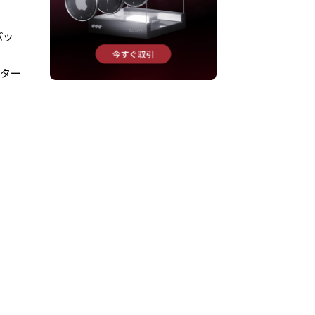
パッ
クター