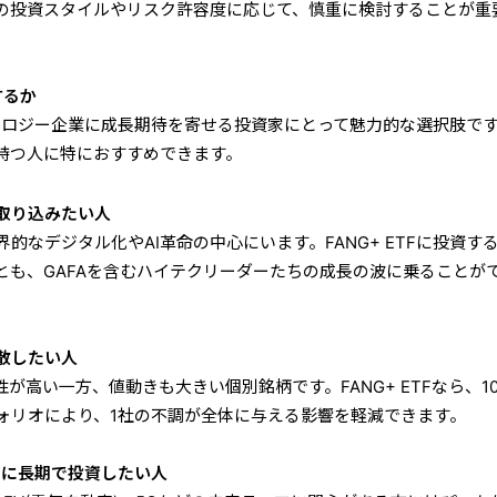
の投資スタイルやリスク許容度に応じて、慎重に検討することが重
するか
テクノロジー企業に成長期待を寄せる投資家にとって魅力的な選択肢で
持つ人に特におすすめできます。
取り込みたい人
的なデジタル化やAI革命の中心にいます。FANG+ ETFに投資す
とも、GAFAを含むハイテクリーダーたちの成長の波に乗ることが
散したい人
成長性が高い一方、値動きも大きい個別銘柄です。FANG+ ETFなら、1
ォリオにより、1社の不調が全体に与える影響を軽減できます。
マに長期で投資したい人