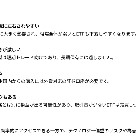
況に左右されやすい
向に大きく影響され、相場全体が弱いとETFも下落しやすくなります
きが激しい
ジ型は短期トレード向けであり、長期保有には適しません。
る
本国内からの購入には外貨対応の証券口座が必要です。
クもある
価格とは別に損益が出る可能性があり、取引量が少ないETFは売買し
分野に効率的にアクセスできる一方で、テクノロジー偏重のリスクや為