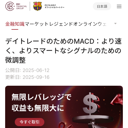
日本語
語集
金融知識
マーケットレジェンド
オンラインウェビナー
グ
デイトレードのためのMACD：より速
く、よりスマートなシグナルのための
微調整
公開日: 2025-06-12
更新日: 2025-09-16