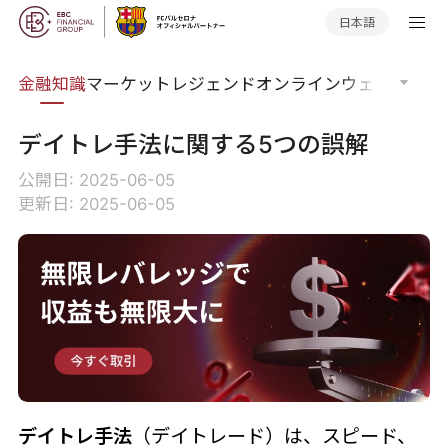
日本語
語集
金融知識
マーケットレジェンド
オンラインウェビナー
グ
デイトレ手法に関する5つの誤解
公開日: 2025-06-05
更新日: 2025-06-05
デイトレ手法
（デイトレード）は、スピード、