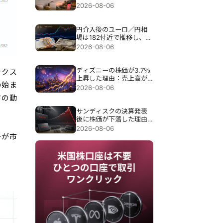
ても、Airbnbの株価が下
2026-08-06
落する可能性がある理由
円介入後のユーロ／円相
場は182付近で推移し、円
介入が試される。
2026-08-06
ディズニーの株価が3.7％
ックス
上昇した理由：売上高が
の始ま
予想を下回ったにもかか
2026-08-06
わらず、なぜ上昇したの
ドの動
か？
サンディスクの決算発表
後に株価が下落した理由
は、過去最高の89億7000
2026-08-06
万ドルの売上高にもかか
ーが市
わらず約13％急落したこ
とだ。