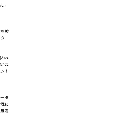
供し、
定を検
ーター
買われ
信が高
エント
レーダ
管理に
益確定