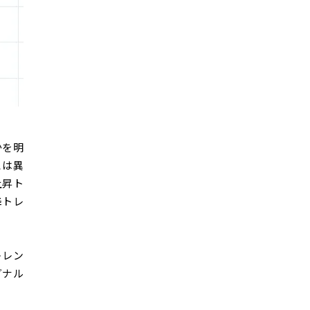
かを明
とは異
上昇ト
降トレ
トレン
グナル