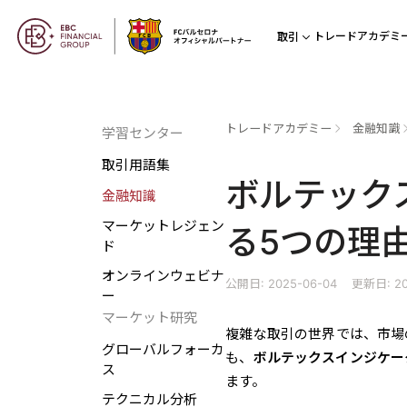
トレードアカデミ
取引
トレードアカデミー
金融知識
学習センター
取引用語集
ボルテック
金融知識
マーケットレジェン
る5つの理
ド
オンラインウェビナ
公開日: 2025-06-04
更新日: 20
ー
マーケット研究
複雑な取引の世界では、市場
グローバルフォーカ
も、
ボルテックスインジケー
ス
ます。
テクニカル分析