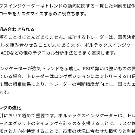
クス
インジケーターはトレンドの動向に関する一貫した洞察を提
ローチをカスタマイズするのに役立ちます。
組み合わせられる
頼ることはほとんどありません。成功するトレーダーは、意思決
ールを組み合わせることがよくあります。ボルテックスインジケ
、MACDなどの他のテクニカル分析手法とうまく連携します。
ンジケーターが強気トレンドを示唆し、RSIが勢いは強いものの
ている場合、トレーダーはロングポジションにエントリーする自
ル間の相乗効果により、トレーダーの判断精度が向上し、誤った
ます。
ングの強化
引において極めて重要です。ボルテックスインジケーターは、ト
ーとエグジットのタイミングを計るのを支援することで、リスク
強さと方向を特定することで、市場の状況に合わせた損切りと利