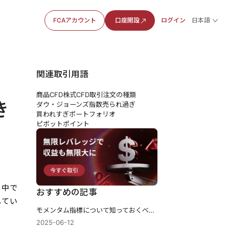
FCAアカウント
口座開設
ログイン
日本語
関連取引用語
商品CFD
株式CFD
取引注文の種類
き
ダウ・ジョーンズ指数
売られ過ぎ
買われすぎ
ポートフォリオ
ピボットポイント
。中で
おすすめの記事
してい
モメンタム指標について知っておくべき5つのこと
2025-06-12