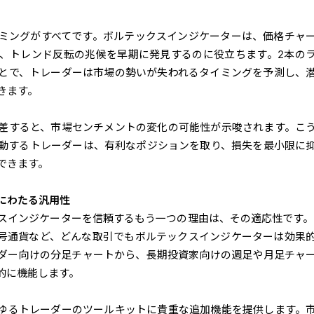
ミングがすべてです。
ボルテックス
インジケーターは、価格チャ
、トレンド反転の兆候を早期に発見するのに役立ちます。2本の
とで、トレーダーは市場の勢いが失われるタイミングを予測し、
きます。
差すると、市場センチメントの変化の可能性が示唆されます。こ
動するトレーダーは、有利なポジションを取り、損失を最小限に
できます。
にわたる汎用性
スインジケーターを信頼するもう一つの理由は、その適応性です。
号通貨など、どんな取引でもボルテックスインジケーターは効果
ダー向けの分足チャートから、長期投資家向けの週足や月足チャ
的に機能します。
ゆるトレーダーのツールキットに貴重な追加機能を提供します。