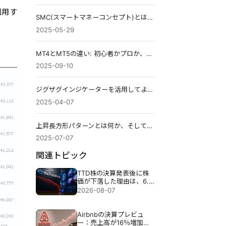
利用す
SMC(スマートマネーコンセプト)とは？完全ガイド
2025-05-29
MT4とMT5の違い: 初心者かプロか、どちらがあなたにぴったりでしょうか?
2025-09-10
ジグザグインジケーターを活用してより良い取引を行う方法
2025-04-07
上昇長方形パターンとは何か、そしてそれをどのように取引するか
2025-07-07
関連トピック
TTD株の決算発表後に株
価が下落した理由は、6.5
億ドル売上見通しで30％
2026-08-07
近く暴落したため。
Airbnbの決算プレビュ
ー：売上高が16％増加し