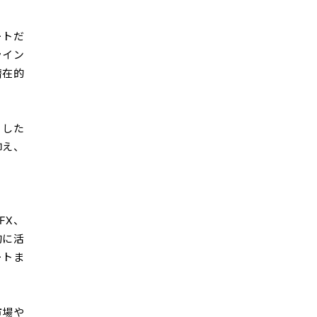
ートだ
ライン
潜在的
うした
抑え、
FX、
的に活
ートま
市場や