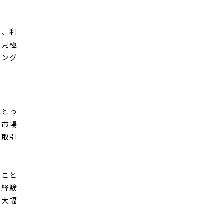
り、利
を見極
ミング
にとっ
、市場
の取引
ること
も経験
を大幅