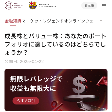
日本語
語集
金融知識
マーケットレジェンド
オンラインウェビナー
グ
成長株とバリュー株：あなたのポート
フォリオに適しているのはどちらでし
ょうか？
公開日: 2025-04-22