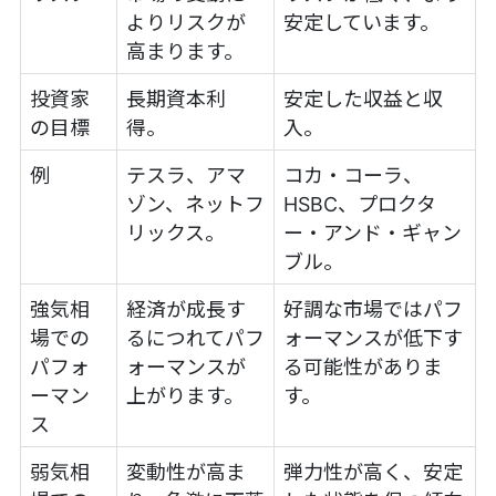
よりリスクが
安定しています。
高まります。
投資家
長期資本利
安定した収益と収
の目標
得。
入。
例
テスラ、アマ
コカ・コーラ、
ゾン、ネットフ
HSBC、プロクタ
リックス。
ー・アンド・ギャン
ブル。
強気相
経済が成長す
好調な市場ではパフ
場での
るにつれてパフ
ォーマンスが低下す
パフォ
ォーマンスが
る可能性がありま
ーマン
上がります。
す。
ス
弱気相
変動性が高ま
弾力性が高く、安定