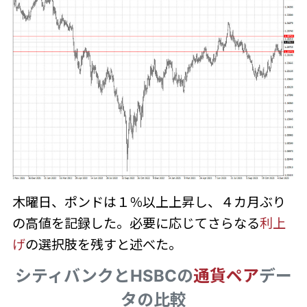
木曜日、ポンドは１％以上上昇し、４カ月ぶり
の高値を記録した。必要に応じてさらなる
利上
げ
の選択肢を残すと述べた。
シティバンクとHSBCの
通貨ペア
デー
タの比較