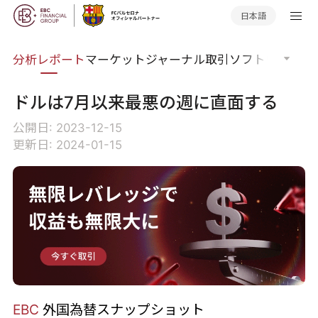
日本語
分析
分析レポート
マーケットジャーナル
取引ソフトウェア
オ
ドルは7月以来最悪の週に直面する
公開日: 2023-12-15
更新日: 2024-01-15
EBC
外国為替スナップショット