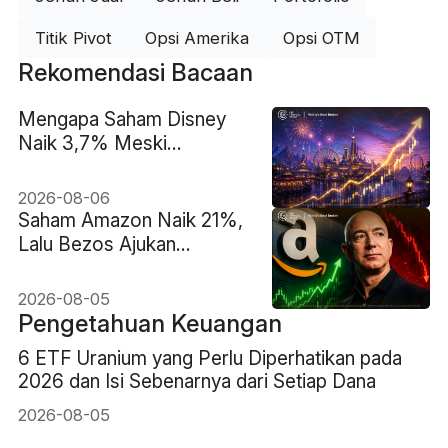
Titik Pivot
Opsi Amerika
Opsi OTM
Rekomendasi Bacaan
Mengapa Saham Disney
Naik 3,7% Meski
Pendapatan Meleset
2026-08-06
Saham Amazon Naik 21%,
Lalu Bezos Ajukan
Penjualan hingga US$4,1
Miliar. Apakah Ini
2026-08-05
Peringatan?
Pengetahuan Keuangan
6 ETF Uranium yang Perlu Diperhatikan pada
2026 dan Isi Sebenarnya dari Setiap Dana
2026-08-05