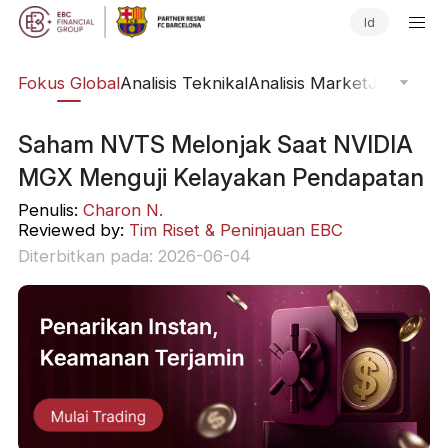
Id
ine
Fokus Global
Analisis Teknikal
Analisis Market
Jurnal Pa
Saham NVTS Melonjak Saat NVIDIA
MGX Menguji Kelayakan Pendapatan
Penulis:
Charon N.
Reviewed by:
Tim Riset & Peninjauan EBC
Diterbitkan pada: 2026-06-04