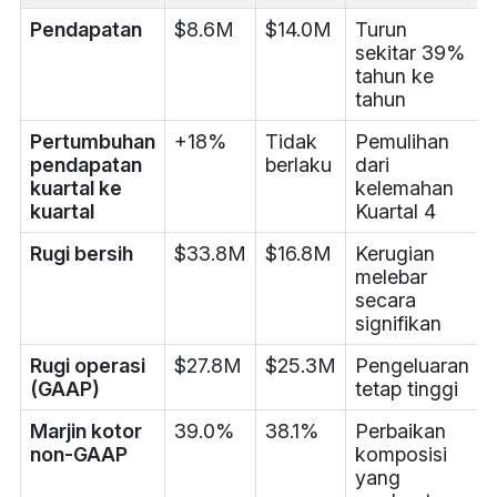
Pendapatan
$8.6M
$14.0M
Turun
sekitar 39%
tahun ke
tahun
Pertumbuhan
+18%
Tidak
Pemulihan
pendapatan
berlaku
dari
kuartal ke
kelemahan
kuartal
Kuartal 4
Rugi bersih
$33.8M
$16.8M
Kerugian
melebar
secara
signifikan
Rugi operasi
$27.8M
$25.3M
Pengeluaran
(GAAP)
tetap tinggi
Marjin kotor
39.0%
38.1%
Perbaikan
non-GAAP
komposisi
yang