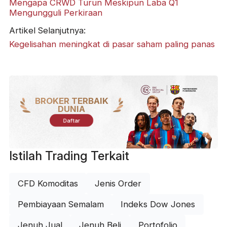
Mengapa CRWD Turun Meskipun Laba Q1
Mengungguli Perkiraan
Artikel Selanjutnya:
Kegelisahan meningkat di pasar saham paling panas
BROKER TERBAIK
DUNIA
Daftar
Istilah Trading Terkait
CFD Komoditas
Jenis Order
Pembiayaan Semalam
Indeks Dow Jones
Jenuh Jual
Jenuh Beli
Portofolio