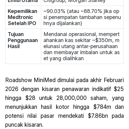
Emisi Utama
Citigroup, Morgan Stanley
Kepemilikan
~90.03% (atau ~88.70% jika op
Medtronic
si penempatan tambahan sepenu
Setelah IPO
hnya dijalankan)
Tujuan
Mendanai operasional, mempert
Penggunaan
ahankan kas sekitar ~$350m, m
Hasil
elunasi utang antar-perusahaan
dan membayar imbalan untuk as
et yang dialihkan
Roadshow MiniMed dimulai pada akhir Februari
2026 dengan kisaran penawaran indikatif $25
hingga $28 untuk 28,000,000 saham, yang
menunjukkan hasil kotor hingga $784m dan
potensi nilai pasar mendekati $7.86bn pada
puncak kisaran.