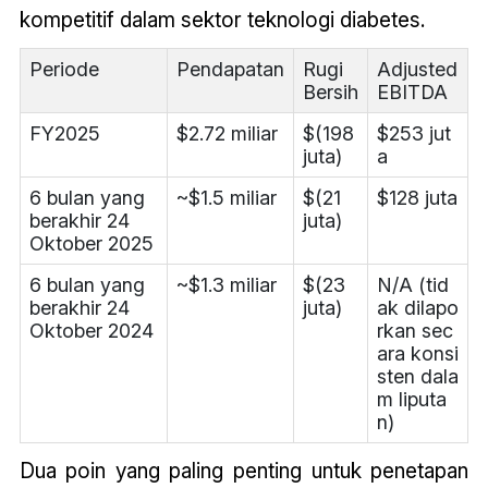
kompetitif dalam sektor teknologi diabetes.
Periode
Pendapatan
Rugi
Adjusted
Bersih
EBITDA
FY2025
$2.72 miliar
$(198
$253 jut
juta)
a
6 bulan yang
~$1.5 miliar
$(21
$128 juta
berakhir 24
juta)
Oktober 2025
6 bulan yang
~$1.3 miliar
$(23
N/A (tid
berakhir 24
juta)
ak dilapo
Oktober 2024
rkan sec
ara konsi
sten dala
m liputa
n)
Dua poin yang paling penting untuk penetapan