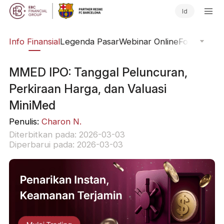
Id
ing
Info Finansial
Legenda Pasar
Webinar Online
Fokus Glob
MMED IPO: Tanggal Peluncuran,
Perkiraan Harga, dan Valuasi
MiniMed
Penulis:
Charon N.
Diterbitkan pada: 2026-03-03
Diperbarui pada: 2026-03-03