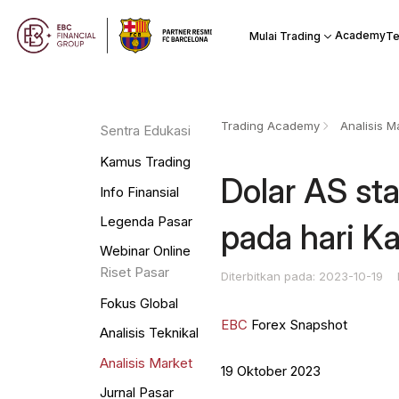
Academy
Mulai Trading
Te
Trading Academy
Analisis M
Sentra Edukasi
Kamus Trading
Dolar AS sta
Info Finansial
Legenda Pasar
pada hari K
Webinar Online
Riset Pasar
Diterbitkan pada: 2023-10-19
Fokus Global
EBC
Forex Snapshot
Analisis Teknikal
Analisis Market
19 Oktober 2023
Jurnal Pasar