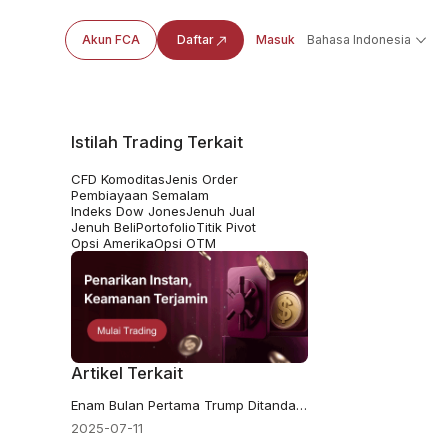
Akun FCA
Daftar
Masuk
Bahasa Indonesia
Istilah Trading Terkait
CFD Komoditas
Jenis Order
Pembiayaan Semalam
Indeks Dow Jones
Jenuh Jual
Jenuh Beli
Portofolio
Titik Pivot
Opsi Amerika
Opsi OTM
Artikel Terkait
Enam Bulan Pertama Trump Ditandai dengan Perintah Eksekutif yang Belum Pernah Terjadi Sebelumnya dan Ketegangan dengan The Fed
2025-07-11