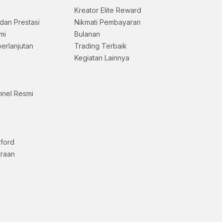
Kreator Elite Reward
dan Prestasi
Nikmati Pembayaran
mi
Bulanan
erlanjutan
Trading Terbaik
Kegiatan Lainnya
nnel Resmi
xford
traan