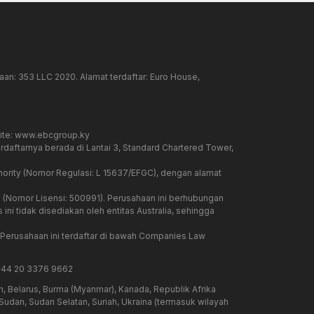
an: 353 LLC 2020. Alamat terdaftar: Euro House,
ite:
www.ebcgroup.ky
rdaftarnya berada di Lantai 3, Standard Chartered Tower,
hority (Nomor Regulasi: L 15637/EFGC), dengan alamat
on (Nomor Lisensi: 500991). Perusahaan ini berhubungan
ni tidak disediakan oleh entitas Australia, sehingga
. Perusahaan ini terdaftar di bawah Companies Law
+44 20 3376 9662
, Belarus, Burma (Myanmar), Kanada, Republik Afrika
, Sudan, Sudan Selatan, Suriah, Ukraina (termasuk wilayah