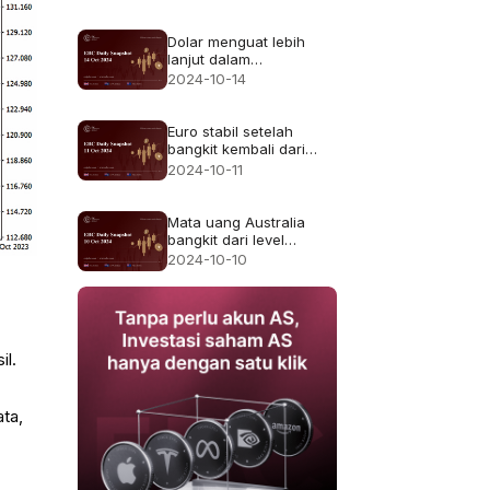
ribu Perkiraan: 70 ribu
Dolar menguat lebih
lanjut dalam
perdagangan Asia hari
2024-10-14
Senin
Euro stabil setelah
bangkit kembali dari
level terendah dua
2024-10-11
bulan
Mata uang Australia
bangkit dari level
terlemahnya sejak
2024-10-10
pertengahan September
il.
ta,