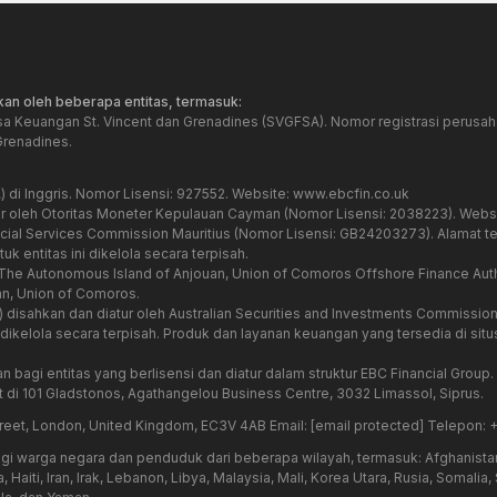
an oleh beberapa entitas, termasuk:
sa Keuangan St. Vincent dan Grenadines (SVGFSA). Nomor registrasi perusaha
Grenadines.
) di Inggris. Nomor Lisensi: 927552. Website:
www.ebcfin.co.uk
ur oleh Otoritas Moneter Kepulauan Cayman (Nomor Lisensi: 2038223). Webs
ancial Services Commission Mauritius (Nomor Lisensi: GB24203273). Alamat te
uk entitas ini dikelola secara terpisah.
ri The Autonomous Island of Anjouan, Union of Comoros Offshore Finance Aut
n, Union of Comoros.
7) disahkan dan diatur oleh Australian Securities and Investments Commissi
elola secara terpisah. Produk dan layanan keuangan yang tersedia di situs i
agi entitas yang berlisensi dan diatur dalam struktur EBC Financial Group
di 101 Gladstonos, Agathangelou Business Centre, 3032 Limassol, Siprus.
treet, London, United Kingdom, EC3V 4AB Email:
[email protected]
Telepon: 
i warga negara dan penduduk dari beberapa wilayah, termasuk: Afghanistan
aiti, Iran, Irak, Lebanon, Libya, Malaysia, Mali, Korea Utara, Rusia, Somalia