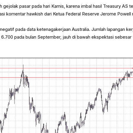
ah gejolak pasar pada hari Kamis, karena imbal hasil Treasury AS t
asi komentar hawkish dari Ketua Federal Reserve Jerome Powell n
egatif pada data ketenagakerjaan Australia. Jumlah lapangan kerj
r 6.700 pada bulan September, jauh di bawah ekspektasi sebesar