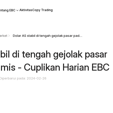
Aktivitas
Copy Trading
ntang EBC
arket
Dolar AS stabil di tengah gejolak pasar pada hari Kamis - Cuplikan Harian EBC
bil di tengah gejolak pasar
amis - Cuplikan Harian EBC
Diperbarui pada: 2024-02-26