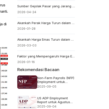
erus
Sumber Gejolak Pasar yang Jarang Disadari
anti.
2026-04-24
Akankah Perak Harga Turun dalam Beberapa Hari Mendatang? Analisis Pakar
a di
2026-01-28
Akankah Harga Emas Turun dalam Beberapa Hari Mendatang? Prospek Maret 2026
2026-03-03
Faktor yang Mempengaruhi Harga Emas: Suku Bunga, Dolar, Bank Sentral
2026-01-16
Rekomendasi Bacaan
Non-Farm Payrolls (NFP)
Employment untuk
Agustus 2025 -
2025-09-05
Prakiraan Sebelumnya
73 ribu 78 ribu
US ADP Employment
Report untuk Agustus
2025 - Sebelumnya: 104
2025-09-04