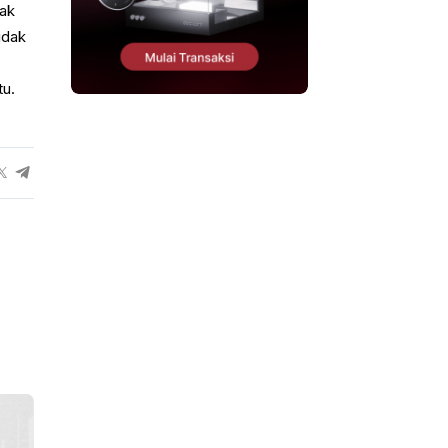
dak
idak
tu.