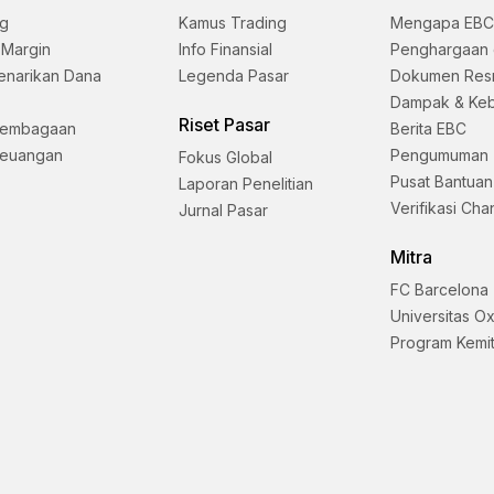
ng
Kamus Trading
Mengapa EBC
 Margin
Info Finansial
Penghargaan 
enarikan Dana
Legenda Pasar
Dokumen Res
Dampak & Keb
Riset Pasar
lembagaan
Berita EBC
Keuangan
Pengumuman
Fokus Global
Pusat Bantuan
Laporan Penelitian
Verifikasi Cha
Jurnal Pasar
Mitra
FC Barcelona
Universitas O
Program Kemi