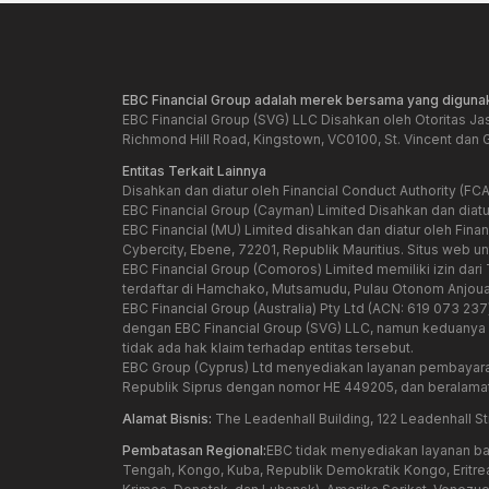
EBC Financial Group adalah merek bersama yang digunak
EBC Financial Group (SVG) LLC Disahkan oleh Otoritas Ja
Richmond Hill Road, Kingstown, VC0100, St. Vincent dan 
Entitas Terkait Lainnya
Disahkan dan diatur oleh Financial Conduct Authority (FCA
EBC Financial Group (Cayman) Limited Disahkan dan diat
EBC Financial (MU) Limited disahkan dan diatur oleh Fin
Cybercity, Ebene, 72201, Republik Mauritius. Situs web unt
EBC Financial Group (Comoros) Limited memiliki izin da
terdaftar di Hamchako, Mutsamudu, Pulau Otonom Anjoua
EBC Financial Group (Australia) Pty Ltd (ACN: 619 073 23
dengan EBC Financial Group (SVG) LLC, namun keduanya dik
tidak ada hak klaim terhadap entitas tersebut.
EBC Group (Cyprus) Ltd menyediakan layanan pembayaran b
Republik Siprus dengan nomor HE 449205, dan beralamat 
Alamat Bisnis:
The Leadenhall Building, 122 Leadenhall S
Pembatasan Regional:
EBC tidak menyediakan layanan bag
Tengah, Kongo, Kuba, Republik Demokratik Kongo, Eritrea, H