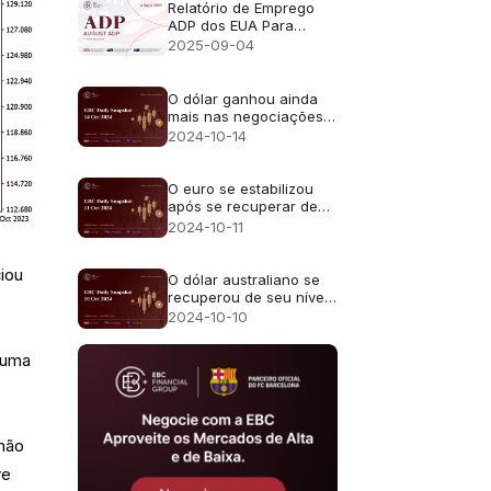
Relatório de Emprego
ADP dos EUA Para
Agosto de 2025 -
2025-09-04
Anterior: 104 Mil
Previsão: 70 Mil
O dólar ganhou ainda
mais nas negociações
asiáticas de segunda-
2024-10-14
feira
O euro se estabilizou
após se recuperar de
uma baixa de dois
2024-10-11
meses
iou
O dólar australiano se
recuperou de seu nível
mais fraco desde
2024-10-10
meados de setembro
 uma
 não
ve