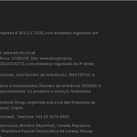
da empresa é 353 LLC 2020, com endereço registrado em
e:
www.ebcfin.co.uk
ência: 2038223). Site:
www.ebcgroup.ky
a GB24203273), com endereço registrado na 3ª Andar,
 Comores, com Número de referência L 15637/EFGC, e
iários e Investimentos (Número de referência: 500991). A
 separadamente. Os produtos e serviços financeiros
inancial Group, registrada sob a Lei das Empresas da
ssol, Chipre.
otected]
. Telefone: +44 20 3376 9662
elorrússia, Birmânia (Myanmar), Canadá, República
te (República Popular Democrática da Coreia), Rússia,
n.