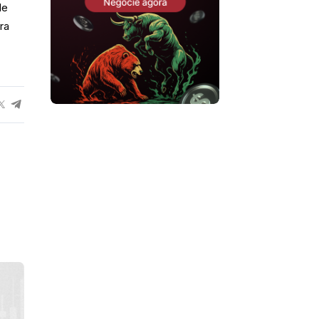
de
ra