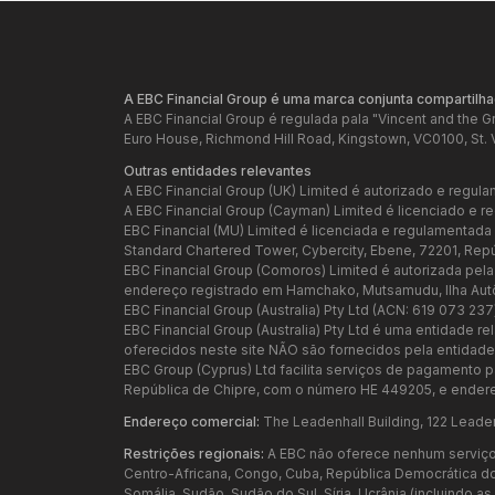
A EBC Financial Group é uma marca conjunta compartilha
A EBC Financial Group é regulada pala "Vincent and the 
Euro House, Richmond Hill Road, Kingstown, VC0100, St. 
Outras entidades relevantes
A EBC Financial Group (UK) Limited é autorizado e regula
A EBC Financial Group (Cayman) Limited é licenciado e 
EBC Financial (MU) Limited é licenciada e regulamentad
Standard Chartered Tower, Cybercity, Ebene, 72201, Rep
EBC Financial Group (Comoros) Limited é autorizada pel
endereço registrado em Hamchako, Mutsamudu, Ilha Au
EBC Financial Group (Australia) Pty Ltd (ACN: 619 073 23
EBC Financial Group (Australia) Pty Ltd é uma entidade 
oferecidos neste site NÃO são fornecidos pela entidade a
EBC Group (Cyprus) Ltd facilita serviços de pagamento p
República de Chipre, com o número HE 449205, e endere
Endereço comercial:
The Leadenhall Building, 122 Leade
Restrições regionais:
A EBC não oferece nenhum serviço p
Centro-Africana, Congo, Cuba, República Democrática do Con
Somália, Sudão, Sudão do Sul, Síria, Ucrânia (incluindo 