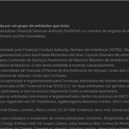
da por um grupo de entidades que inclui:
Grenadines Financial Services Authority (SVGFSA), e o número de registro 
Vincent and the Grenadines.
mentado pela Financial Conduct Authority. Número de referência: 927552. Sit
regulamentado pela Autoridade Monetária das Ilhas Cayman (Número de refer
a pela Comissão de Serviços Financeiros de Maurício (Número de referênci
ública de Maurício. O site desta entidade é mantido separadamente.
a Autoridade de Finanças Offshore da Ilha Autônoma de Anjouan, União das
tônoma de Anjouan, União das Comores.
7) é autorizada e regulamentada pela Comissão Australiana de Valores Mobil
relacionada à EBC Financial Group (SVG) LLC. As duas entidades são geridas
ustraliana, e não há recurso disponível contra a entidade australiana.
ara as entidades licenciadas e regulamentadas dentro da estrutura do EBC F
ço registrado em 101 Gladstonos, Agathangelou Business Centre, 3032 Lima
nhall Street, Londres, Reino Unido, EC3V 4AB. Endereço de e-mail :
[email pr
ara cidadãos e residentes de certas jurisdições, incluindo: Afeganistão, Bi
go, Eritreia, Haiti, Irã, Iraque, Líbano, Líbia, Malásia, Mali, Coreia do Nor
as regiões da Crimeia, Donetsk e Luhansk), Estados Unidos, Venezuela e Iéme