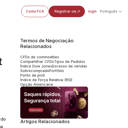
Conta FCA
Registrar-se
login
Português
Termos de Negociação
Relacionados
CFDs de commodities
t
Compartilhar CFDs
Tipos de Pedidos
Índice Dow Jones
Excesso de vendas
Sobrecomprado
Portfólio
Ponto de pivô
Índice de Força Relativa (RSI)
Opção Americana
 do
Artigos Relacionados
ma