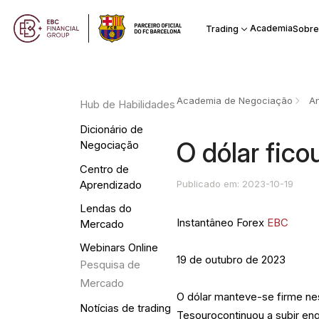
Academia
Trading
Sobre
Academia de Negociação
An
Hub de Habilidades
Dicionário de
O dólar fico
Negociação
Centro de
Publicado em: 2023-10-19
Aprendizado
Lendas do
Instantâneo Forex
EBC
Mercado
Webinars Online
19 de outubro de 2023
Pesquisa de
Mercado
O dólar manteve-se firme nes
Notícias de trading
Tesourocontinuou a subir en