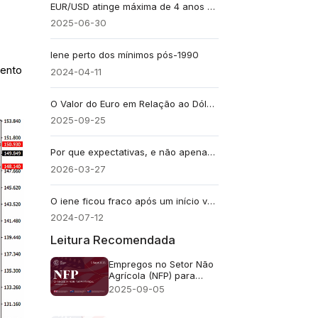
EUR/USD atinge máxima de 4 anos com apostas em corte de juros do Fed e queda do petróleo
2025-06-30
Iene perto dos mínimos pós-1990
mento
2024-04-11
O Valor do Euro em Relação ao Dólar Romperá a Faixa de 1,17–1,19? Cenários Explicados
2025-09-25
Por que expectativas, e não apenas fatos, provocam reações do mercado
2026-03-27
O iene ficou fraco após um início volátil na sexta-feira
2024-07-12
Leitura Recomendada
Empregos no Setor Não
Agrícola (NFP) para
Agosto de 2025 -
2025-09-05
Anterior: 73 Mil
Previsão:78 Mil