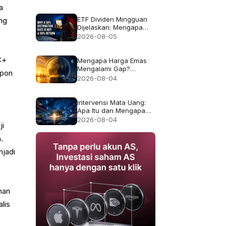
Sebenarnya dari Setiap
a
Dana
ETF Dividen Mingguan
ing
Dijelaskan: Mengapa
Tingkat Distribusi 50%
2026-08-05
Bukan Imbal Hasil 50%
C+
Mengapa Harga Emas
Mengalami Gap?
epon
Penjelasan Jam Trading
2026-08-04
dan Likuiditas
Intervensi Mata Uang:
Apa Itu dan Mengapa
Kadang Gagal
2026-08-04
ji
.
njadi
han
lis