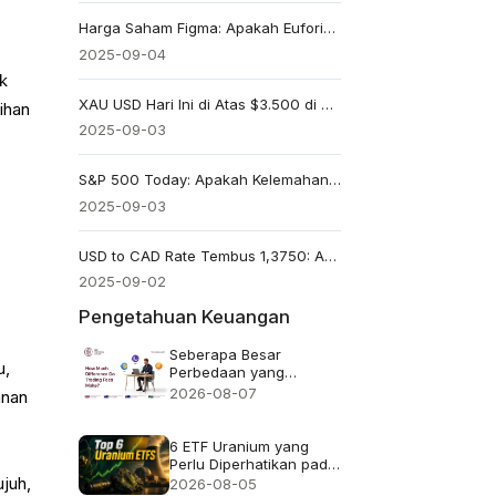
Harga Saham Figma: Apakah Euforia Era IPO Mulai Memudar?
2025-09-04
ak
XAU USD Hari Ini di Atas $3.500 di Tengah Spekulasi Pemangkasan Suku Bunga The Fed
ihan
2025-09-03
S&P 500 Today: Apakah Kelemahan Teknologi Mendorong Kemunduran?
2025-09-03
USD to CAD Rate Tembus 1,3750: Apa yang Selanjutnya untuk Pasangan Ini?
2025-09-02
Pengetahuan Keuangan
Seberapa Besar
u,
Perbedaan yang
Ditimbulkan oleh Biaya
2026-08-07
anan
Perdagangan?
6 ETF Uranium yang
Perlu Diperhatikan pada
2026 dan Isi
juh,
2026-08-05