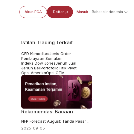
Akun FCA
Daftar
Masuk
Bahasa Indonesia
Istilah Trading Terkait
CFD Komoditas
Jenis Order
Pembiayaan Semalam
Indeks Dow Jones
Jenuh Jual
Jenuh Beli
Portofolio
Titik Pivot
Opsi Amerika
Opsi OTM
Rekomendasi Bacaan
NFP Forecast August: Tanda Pasar Tenaga Kerja yang Memanas?
2025-09-05