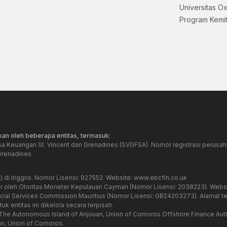
Universitas O
Program Kemi
an oleh beberapa entitas, termasuk:
sa Keuangan St. Vincent dan Grenadines (SVGFSA). Nomor registrasi perusaha
Grenadines.
) di Inggris. Nomor Lisensi: 927552. Website:
www.ebcfin.co.uk
ur oleh Otoritas Moneter Kepulauan Cayman (Nomor Lisensi: 2038223). Webs
ancial Services Commission Mauritius (Nomor Lisensi: GB24203273). Alamat te
uk entitas ini dikelola secara terpisah.
ri The Autonomous Island of Anjouan, Union of Comoros Offshore Finance Aut
n, Union of Comoros.