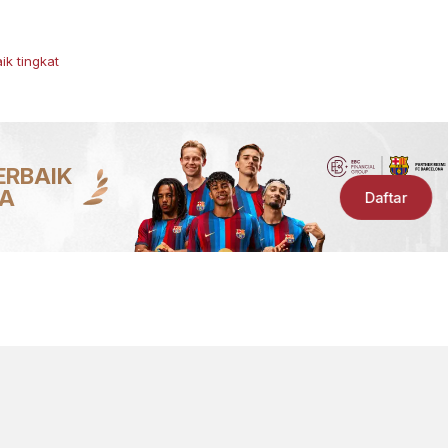
aik tingkat
ERBAIK
IA
Daftar