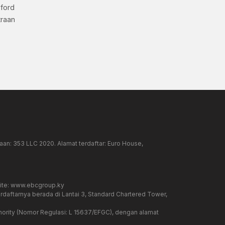
xford
traan
an: 353 LLC 2020. Alamat terdaftar: Euro House,
ite:
www.ebcgroup.ky
rdaftarnya berada di Lantai 3, Standard Chartered Tower,
hority (Nomor Regulasi: L 15637/EFGC), dengan alamat