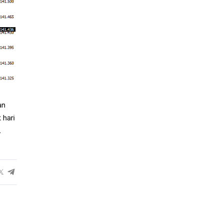
an
 hari
.