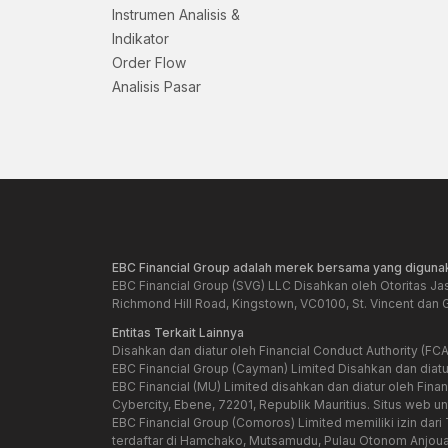
Instrumen Analisis &
Indikator
Order Flow
Analisis Pasar
EBC Financial Group adalah merek bersama yang digunak
EBC Financial Group (SVG) LLC Disahkan oleh Otoritas Ja
Richmond Hill Road, Kingstown, VC0100, St. Vincent dan 
Entitas Terkait Lainnya
Disahkan dan diatur oleh Financial Conduct Authority (FCA
EBC Financial Group (Cayman) Limited Disahkan dan diat
EBC Financial (MU) Limited disahkan dan diatur oleh Fin
Cybercity, Ebene, 72201, Republik Mauritius. Situs web unt
EBC Financial Group (Comoros) Limited memiliki izin da
terdaftar di Hamchako, Mutsamudu, Pulau Otonom Anjoua