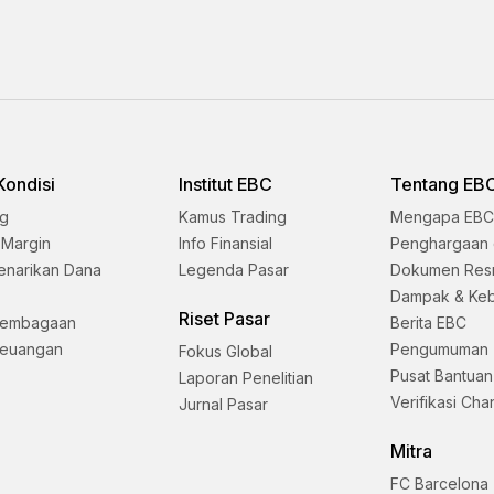
Kondisi
Institut EBC
Tentang EB
ng
Kamus Trading
Mengapa EBC
 Margin
Info Finansial
Penghargaan 
enarikan Dana
Legenda Pasar
Dokumen Res
Dampak & Keb
Riset Pasar
lembagaan
Berita EBC
Keuangan
Pengumuman
Fokus Global
Pusat Bantuan
Laporan Penelitian
Verifikasi Cha
Jurnal Pasar
Mitra
FC Barcelona