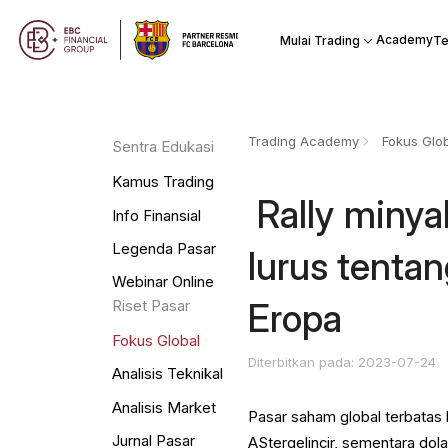
Academy
Mulai Trading
Te
Trading Academy
Fokus Glo
Sentra Edukasi
Kamus Trading
​ Rally min
Info Finansial
Legenda Pasar
lurus tenta
Webinar Online
Eropa
Riset Pasar
Fokus Global
Diterbitkan pada: 2023-07-24
Analisis Teknikal
Analisis Market
Pasar saham global terbata
Jurnal Pasar
AStergelincir, sementara do