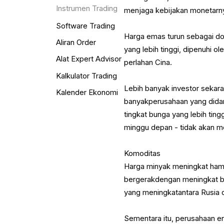
Instrumen Trading
menjaga kebijakan monetarn
Software Trading
Harga emas turun sebagai dol
Aliran Order
yang lebih tinggi, dipenuhi 
Alat Expert Advisor
perlahan Cina.
Kalkulator Trading
Lebih banyak investor seka
Kalender Ekonomi
banyakperusahaan yang didan
tingkat bunga yang lebih tin
minggu depan - tidak akan 
Komoditas
Harga minyak meningkat ham
bergerakdengan meningkat bu
yang meningkatantara Rusia d
Sementara itu, perusahaan en