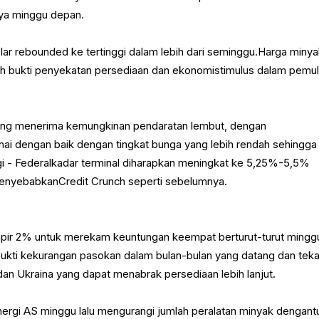
ya minggu depan.
ar rebounded ke tertinggi dalam lebih dari seminggu.Harga miny
oleh bukti penyekatan persediaan dan ekonomistimulus dalam pemul
rang menerima kemungkinan pendaratan lembut, dengan
ai dengan baik dengan tingkat bunga yang lebih rendah sehingga
ggi - Federalkadar terminal diharapkan meningkat ke 5,25%-5,5%
menyebabkanCredit Crunch seperti sebelumnya.
pir 2% untuk merekam keuntungan keempat berturut-turut mingg
kti kekurangan pasokan dalam bulan-bulan yang datang dan tek
an Ukraina yang dapat menabrak persediaan lebih lanjut.
ergi AS minggu lalu mengurangi jumlah peralatan minyak dengantu