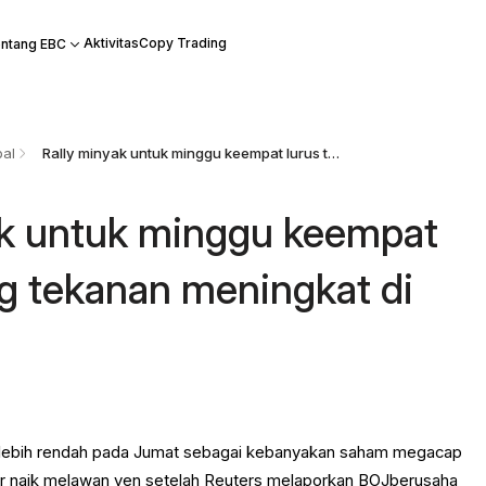
Aktivitas
Copy Trading
ntang EBC
bal
​ Rally minyak untuk minggu keempat lurus tentang tekanan meningkat di Eropa
yak untuk minggu keempat
ng tekanan meningkat di
s lebih rendah pada Jumat sebagai kebanyakan saham megacap
lar naik melawan yen setelah Reuters melaporkan BOJberusaha