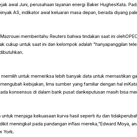
jak awal Juni, perusahaan layanan energi Baker HughesKata. Pad
minyak AS, indikator awal keluaran masa depan, berada diyang pal
l-Mazrouei memberitahu Reuters bahwa tindakan saat ini olehOPE
k cukup untuk saat ini dan kelompok adalah "hanyapanggilan tel
 dibutuhkan.
 memilih untuk memeriksa lebih banyak data untuk memastikan ga
 mengubah kebijakan, lima sumber yang familiar dengan hal iniKata
ada konsensus di dalam bank pusat dankeputusan masih bisa me
untuk menjaga kekuasaan kurva hasil seperti itu dan tidakperuba
edikit meningkat pada pandangan inflasi mereka,”Edward Moya, ana
w York.