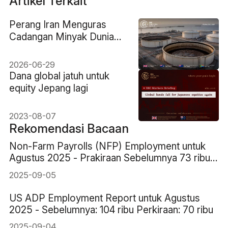
Artikel Terkait
Perang Iran Menguras
Cadangan Minyak Dunia
ke Tingkat Terendah
dalam 40 Tahun
2026-06-29
Dana global jatuh untuk
equity Jepang lagi
2023-08-07
Rekomendasi Bacaan
Non-Farm Payrolls (NFP) Employment untuk
Agustus 2025 - Prakiraan Sebelumnya 73 ribu
78 ribu
2025-09-05
US ADP Employment Report untuk Agustus
2025 - Sebelumnya: 104 ribu Perkiraan: 70 ribu
2025-09-04