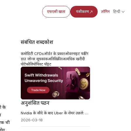
एफएसी खाता
पंजीकरण
लॉगिन
हिन्दी
संबंधित शब्दकोश
कमोडिटी CFDs
ऑर्डर के प्रकार
ओवरनाइट फंडिंग
डाउ जोन्स सूचकांक
अतिविक्रीत
अत्यधिक खरीदी
पोर्टफोलियो
पिवट पॉइंट
अनुशंसित पठन
ी के
Nvidia के सौदे के बाद Uber के शेयर उछले: क्या अब रोबोटैक्सी खेल में हैं?
स
2026-03-18
ारक भी
लोग