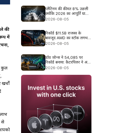
प्लैटिनम की कीमत 8% उछली
क्योंकि 2026 का आपूर्ति घाटा
फिर से ध्यान में आया
2026-08-05
हले की
रिकॉर्ड $11.5B राजस्व के
प में
बावजूद AMD का स्टॉक लगभग
9% क्यों गिरा
2026-08-05
ंरचना,
डॉव जोन्स ने 54,085 पर
रिकॉर्ड बनाया: कैटरपिलर ने अंक
बढ़ाए, तेल की राहत ने रैली को
। कुल
2026-08-05
और व्यापक बनाया
य,
खर्चों
ि
व लाभ
 से
ो आपको