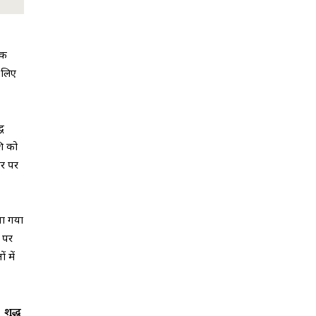
तक
 लिए
्ध
शि को
ौर पर
या गया
र पर
 में
 शुद्ध