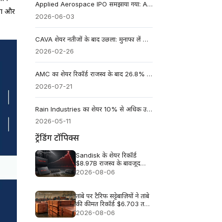
Applied Aerospace IPO समझाया गया: AADX के बारे में निवेशकों को क्या जानना चाहिए
णा और
2026-06-03
CAVA शेयर नतीजों के बाद उछला: मुनाफा लें या रखें?
2026-02-26
AMC का शेयर रिकॉर्ड राजस्व के बाद 26.8% उछला — 70% की EBITDA बढ़ोतरी इसका कारण बताती है
2026-07-21
Rain Industries का शेयर 10% से अधिक उछला, कार्बन बहाली से Q1 CY26 का मुनाफा बढ़ा
2026-05-11
ट्रेंडिंग टॉपिक्स
Sandisk के शेयर रिकॉर्ड
$8.97B राजस्व के बावजूद
लगभग 13% क्यों गिरे
2026-08-06
तांबे पर टैरिफ सट्टेबाज़ियों ने तांबे
की कीमत रिकॉर्ड $6.703 तक
धकेल दी
2026-08-06