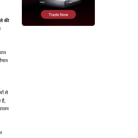
ले की
े
्थान
्तमान
ों से
 है,
िचालन
इन