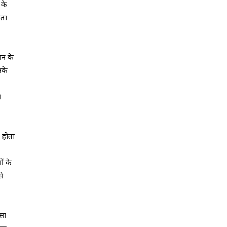
 के
मता
लन के
सके
े
म होता
ों के
से
सा