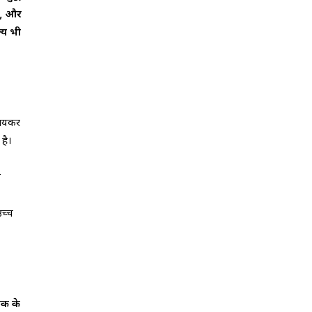
ै, और
्य भी
 आयकर
है।
ि
उच्च
तक के