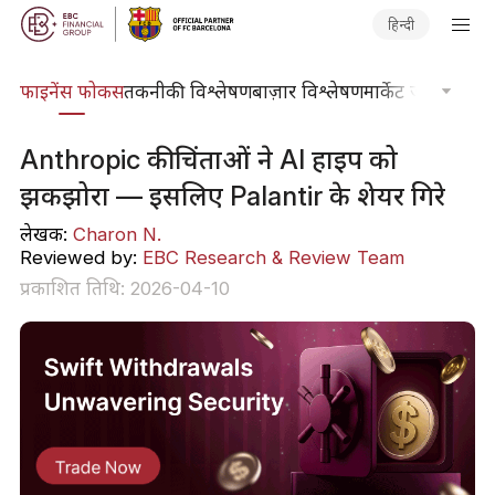
हिन्दी
र्स
फाइनेंस फोकस
तकनीकी विश्लेषण
बाज़ार विश्लेषण
मार्केट जर्नल
ट्रेडिंग
Anthropic की चिंताओं ने AI हाइप को
झकझोरा — इसलिए Palantir के शेयर गिरे
लेखक:
Charon N.
Reviewed by:
EBC Research & Review Team
प्रकाशित तिथि: 2026-04-10