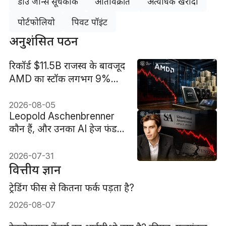
डाउ जोन्स सूचकांक
अतिविक्रीत
अत्यधिक खरीदी
पोर्टफोलियो
पिवट पॉइंट
अनुशंसित पठन
रिकॉर्ड $11.5B राजस्व के बावजूद
AMD का स्टॉक लगभग 9%
क्यों गिरा
2026-08-05
Leopold Aschenbrenner
कौन हैं, और उनका AI हेज फंड
67% की गिरावट कैसे झेल गया?
2026-07-31
वित्तीय ज्ञान
ट्रेडिंग फीस से कितना फर्क पड़ता है?
2026-08-07