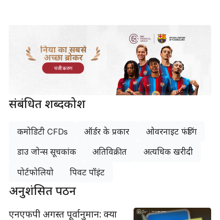
दुनिया का सबसे
अच्छा ब्रोकर
पंजीकरण
संबंधित शब्दकोश
कमोडिटी CFDs
ऑर्डर के प्रकार
ओवरनाइट फंडिंग
डाउ जोन्स सूचकांक
अतिविक्रीत
अत्यधिक खरीदी
पोर्टफोलियो
पिवट पॉइंट
अनुशंसित पठन
एनएफपी अगस्त पूर्वानुमान: क्या