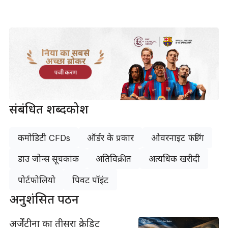
दुनिया का सबसे
अच्छा ब्रोकर
पंजीकरण
संबंधित शब्दकोश
कमोडिटी CFDs
ऑर्डर के प्रकार
ओवरनाइट फंडिंग
डाउ जोन्स सूचकांक
अतिविक्रीत
अत्यधिक खरीदी
पोर्टफोलियो
पिवट पॉइंट
अनुशंसित पठन
अर्जेंटीना का तीसरा क्रेडिट