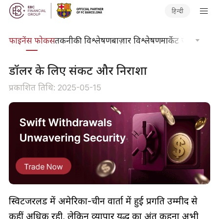
हिन्दी
र्स
फाइनेंस फोकस
तकनीकी विश्लेषण
बाज़ार विश्लेषण
मार्केट जर्नल
ट्रेडिंग
​डॉलर के लिए संकट और निराशा
प्रकाशित तिथि: 2025-05-15
स्विटजरलैंड में अमेरिका-चीन वार्ता में हुई प्रगति उम्मीद से
कहीं अधिक रही, लेकिन व्यापार युद्ध का अंत कहना अभी