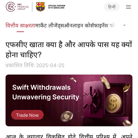
हिन्दी
दकोश
वित्तीय साक्षरता
मार्केट लीजेंड्स
ऑनलाइन कोर्स
फाइनेंस फोकस
तकनीकी
एफसीए खाता क्या है और आपके पास यह क्यों
होना चाहिए?
प्रकाशित तिथि: 2025-04-25
आज के लगातार विकसित होते वित्तीय परिदृश्य में, अपने