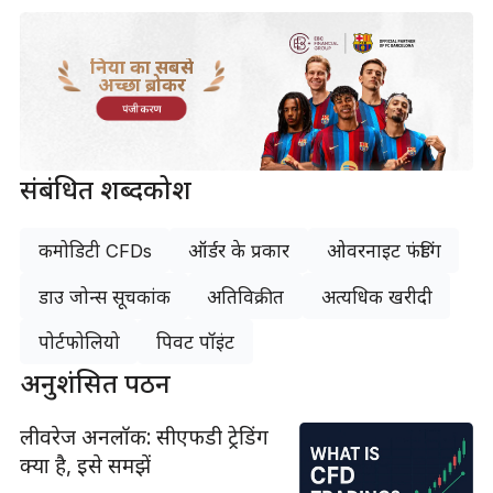
दुनिया का सबसे
अच्छा ब्रोकर
पंजीकरण
संबंधित शब्दकोश
कमोडिटी CFDs
ऑर्डर के प्रकार
ओवरनाइट फंडिंग
डाउ जोन्स सूचकांक
अतिविक्रीत
अत्यधिक खरीदी
पोर्टफोलियो
पिवट पॉइंट
अनुशंसित पठन
लीवरेज अनलॉक: सीएफडी ट्रेडिंग
क्या है, इसे समझें