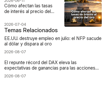
2026-06-11
Cómo afectan las tasas
de interés al precio del
oro: La guía definitiva para
el trader latinoamericano
2026-07-04
Temas Relacionados
EE.UU. destruye empleo en julio: el NFP sacude
al dólar y dispara al oro
2026-08-07
El repunte récord del DAX eleva las
expectativas de ganancias para las acciones
alemanas
2026-08-07