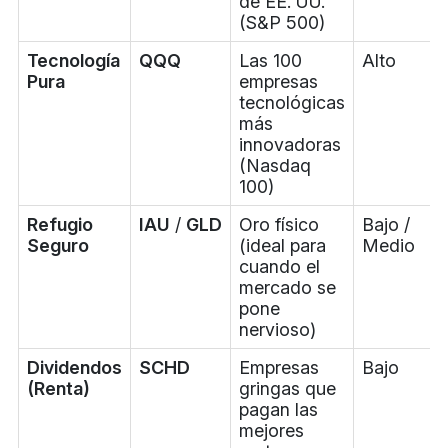
de EE. UU.
(S&P 500)
Tecnología
QQQ
Las 100
Alto
Pura
empresas
tecnológicas
más
innovadoras
(Nasdaq
100)
Refugio
IAU
/
GLD
Oro físico
Bajo /
Seguro
(ideal para
Medio
cuando el
mercado se
pone
nervioso)
Dividendos
SCHD
Empresas
Bajo
(Renta)
gringas que
pagan las
mejores