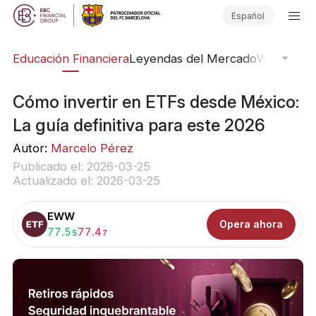
Español
ing
Educación Financiera
Leyendas del Mercado
Webinars
E
Cómo invertir en ETFs desde México:
La guía definitiva para este 2026
Autor:
Marcelo Pérez
Publicado el: 2026-03-25
Actualizado el: 2026-03-25
EWW
Opera ahora
Comprar:
77.5
Vender:
77.4
5
7