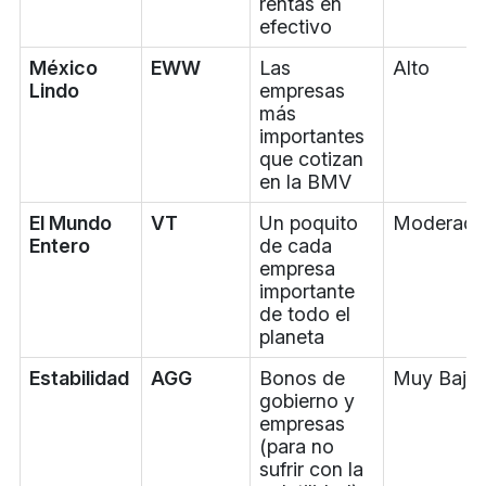
rentas en
efectivo
México
EWW
Las
Alto
Lindo
empresas
más
importantes
que cotizan
en la BMV
El Mundo
VT
Un poquito
Moderad
Entero
de cada
empresa
importante
de todo el
planeta
Estabilidad
AGG
Bonos de
Muy Bajo
gobierno y
empresas
(para no
sufrir con la