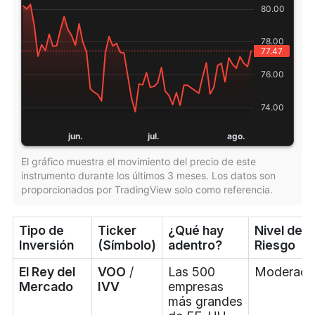
El gráfico muestra el movimiento del precio de este
instrumento durante los últimos 3 meses. Los datos son
proporcionados por TradingView solo como referencia.
Tipo de
Ticker
¿Qué hay
Nivel de
Inversión
(Símbolo)
adentro?
Riesgo
El Rey del
VOO
/
Las 500
Moderad
Mercado
IVV
empresas
más grandes