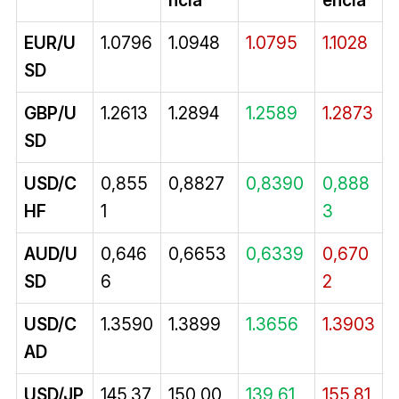
ncia
encia
EUR/U
1.0796
1.0948
1.0795
1.1028
SD
GBP/U
1.2613
1.2894
1.2589
1.2873
SD
USD/C
0,855
0,8827
0,8390
0,888
HF
1
3
AUD/U
0,646
0,6653
0,6339
0,670
SD
6
2
USD/C
1.3590
1.3899
1.3656
1.3903
AD
USD/JP
145,37
150,00
139,61
155,81