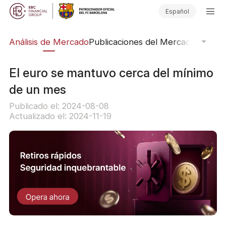
Español
ico
Análisis de Mercado
Publicaciones del Mercado
Softwar
El euro se mantuvo cerca del mínimo
de un mes
Publicado el: 2024-08-08
Actualizado el: 2024-11-19