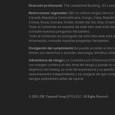
Dirección profesional:
The Leadenhall Building, 122 Lead
Restricciones regionales:
EBC no ofrece ningún servicio a
Canadá, República Centroafricana, Congo, Cuba, República 
Corea), Rusia, Somalia, Sudán, Sudán del Sur, Siria, Ucr
Todo el contenido en español de este sitio web está de
consulte nuestras preguntas frecuentes.
Todo el contenido en portugués de este sitio web está d
información, consulte nuestras preguntas frecuentes.
Divulgación del cumplimiento:
Se puede acceder al sitio 
limiten sus derechos a acceder, descargar, distribuir, dif
Advertencia de riesgo:
Los Contratos por Diferencia (CF
con margen conlleva un alto nivel de riesgo y puede no 
objetivos de trading, su nivel de experiencia y su apetito
asesoramiento independiente y se asegure de que compre
riesgos pertinentes antes de operar.
© 2026,
EBC
Financial Group (SVG) LLC. All Rights Reserved.