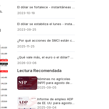
 
El dólar se fortalece - instantáneas diarias de EBC
n.
2023-10-19
El dólar se estabiliza el lunes - instantáneas diarias de EBC
2023-09-25
 
¿Por qué acciones de SMCI están cayendo y sus ganancias en riesgo?
2025-11-25
¿Qué vale más, el euro o el dólar? Perspectiva 2026
2026-03-06
Lectura Recomendada
Nóminas no agrícolas
(NFP) para agosto de
2025
2025-09-05
Informe de empleo ADP
de EE. UU. para agosto
de 2025
2025-09-04