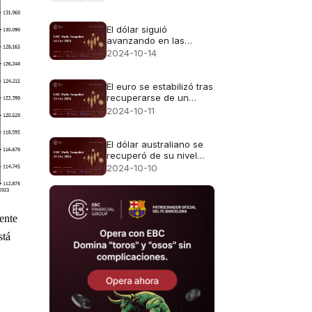
El dólar siguió
avanzando en las
operaciones asiáticas
2024-10-14
El euro se estabilizó tras
recuperarse de un
mínimo
2024-10-11
El dólar australiano se
recuperó de su nivel
más bajo
2024-10-10
ente 
tá 