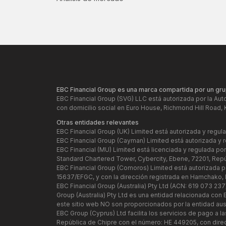
EBC Financial Group es una marca compartida por un gru
EBC Financial Group (SVG) LLC está autorizada por la Aut
con domicilio social en Euro House, Richmond Hill Road, 
Otras entidades relevantes
EBC Financial Group (UK) Limited está autorizada y regu
EBC Financial Group (Cayman) Limited está autorizada y 
EBC Financial (MU) Limited está licenciada y regulada po
Standard Chartered Tower, Cybercity, Ebene, 72201, Repú
EBC Financial Group (Comoros) Limited está autorizada p
15637/EFGC, y con la dirección registrada en Hamchako,
EBC Financial Group (Australia) Pty Ltd (ACN: 619 073 237
Group (Australia) Pty Ltd es una entidad relacionada co
este sitio web NO son proporcionados por la entidad austr
EBC Group (Cyprus) Ltd facilita los servicios de pago a l
República de Chipre con el número: HE 449205, con direc