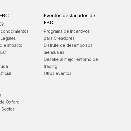
 EBC
Eventos destacados de
EBC
C?
econocimientos
Programa de Incentivos
Legales
para Creadores
ad e Impacto
Disfrute de desembolsos
EBC
mensuales
Desafíe al mejor entorno de
yuda
trading
Oficial
Otros eventos
a
 de Oxford
 Socios