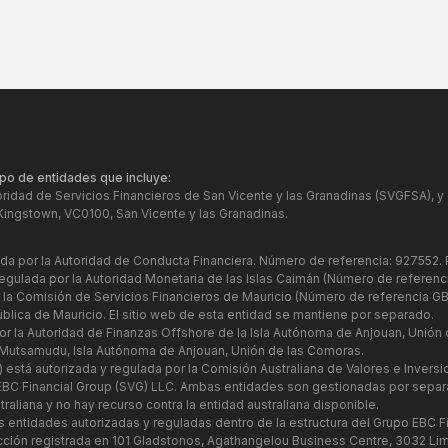
po de entidades que incluye:
oridad de Servicios Financieros de San Vicente y las Granadinas (SVGFSA), 
Kingstown, VC0100, San Vicente y las Granadinas.
lada por la Autoridad de Conducta Financiera. Número de referencia: 927552.
regulada por la Autoridad Monetaria de las Islas Caimán (Número de referen
r la Comisión de Servicios Financieros de Mauricio (Número de referencia GB
blica de Mauricio. El sitio web de esta entidad se mantiene por separado.
or la Autoridad de Finanzas Offshore de la Isla Autónoma de Anjouan, Unión
 Mutsamudu, Isla Autónoma de Anjouan, Unión de las Comoras.
) está autorizada y regulada por la Comisión Australiana de Valores e Invers
n EBC Financial Group (SVG) LLC. Ambas entidades son gestionadas por separ
aliana y no hay recurso contra la entidad australiana disponible.
as entidades autorizadas y reguladas dentro de la estructura del Grupo EBC F
ción registrada en 101 Gladstonos, Agathangelou Business Centre, 3032 Lim