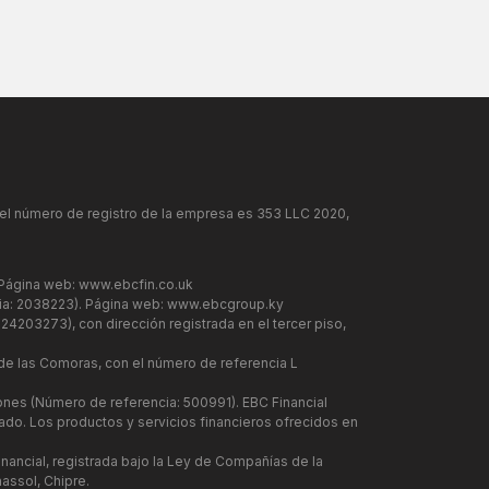
y el número de registro de la empresa es 353 LLC 2020,
 Página web:
www.ebcfin.co.uk
cia: 2038223). Página web:
www.ebcgroup.ky
24203273), con dirección registrada en el tercer piso,
 de las Comoras, con el número de referencia L
iones (Número de referencia: 500991). EBC Financial
ado. Los productos y servicios financieros ofrecidos en
inancial, registrada bajo la Ley de Compañías de la
assol, Chipre.