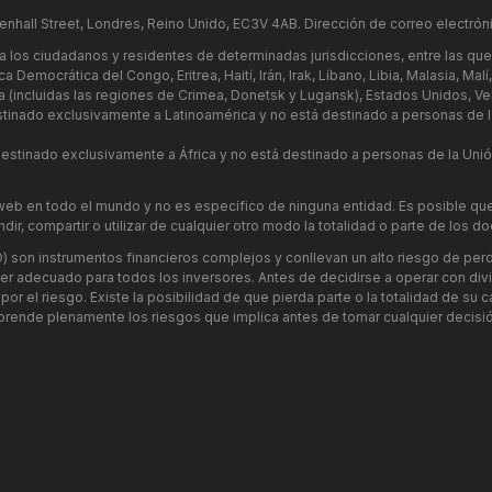
enhall Street, Londres, Reino Unido, EC3V 4AB. Dirección de correo electrón
 los ciudadanos y residentes de determinadas jurisdicciones, entre las que 
Democrática del Congo, Eritrea, Haití, Irán, Irak, Líbano, Libia, Malasia, Ma
ania (incluidas las regiones de Crimea, Donetsk y Lugansk), Estados Unidos, 
stinado exclusivamente a Latinoamérica y no está destinado a personas de 
estinado exclusivamente a África y no está destinado a personas de la Unión
web en todo el mundo y no es específico de ninguna entidad. Es posible que
undir, compartir o utilizar de cualquier otro modo la totalidad o parte de los
D) son instrumentos financieros complejos y conllevan un alto riesgo de pe
ser adecuado para todos los inversores. Antes de decidirse a operar con d
 por el riesgo. Existe la posibilidad de que pierda parte o la totalidad de s
nde plenamente los riesgos que implica antes de tomar cualquier decisión