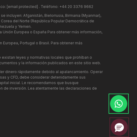
ico:
[email protected]
. Teléfono: +44 20 3376 9662
se incluyen: Afganistán, Bielorrusia, Birmania (Myanmar),
lí, Corea del Norte (República Popular Democrática de
Venezuela y Yemen.
la Unión Europea o España Para obtener más información,
 Europea, Portugal o Brasil. Para obtener más
 existan leyes y normativas locales que prohíban o
 documentos y la información publicados en este sitio web.
rder dinero rápidamente debido al apalancamiento. Operar
ivisas y CFD, debe considerar detenidamente sus
u capital inicial. Le recomendamos que busque
 de inversión. Lea atentamente las declaraciones de