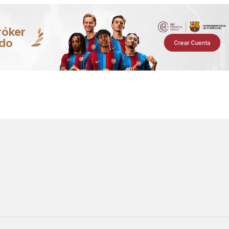
róker
ndo
Crear Cuenta