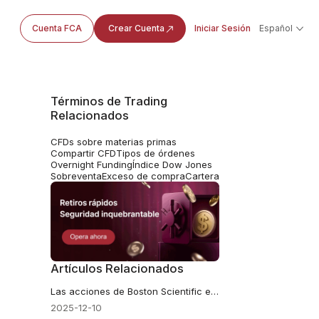
Cuenta FCA
Crear Cuenta
Iniciar Sesión
Español
Términos de Trading
Relacionados
CFDs sobre materias primas
Compartir CFD
Tipos de órdenes
Overnight Funding
Índice Dow Jones
Sobreventa
Exceso de compra
Cartera
Artículos Relacionados
Las acciones de Boston Scientific están cayendo: razones detrás de la liquidación de BSX
2025-12-10