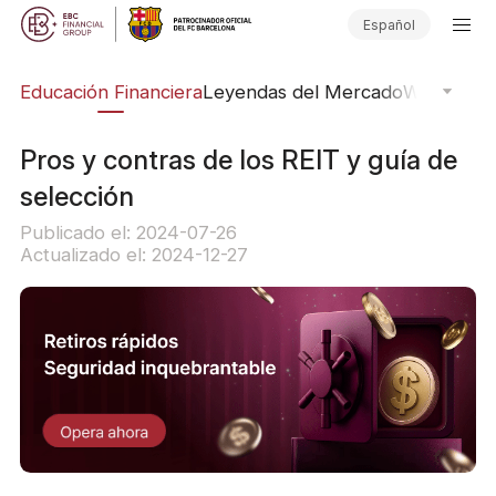
Español
ing
Educación Financiera
Leyendas del Mercado
Webinars
E
Pros y contras de los REIT y guía de
selección
Publicado el: 2024-07-26
Actualizado el: 2024-12-27