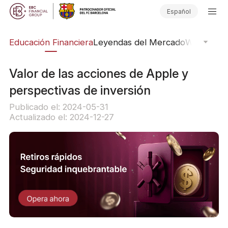
Español
ing
Educación Financiera
Leyendas del Mercado
Webinars
E
Valor de las acciones de Apple y
perspectivas de inversión
Publicado el: 2024-05-31
Actualizado el: 2024-12-27