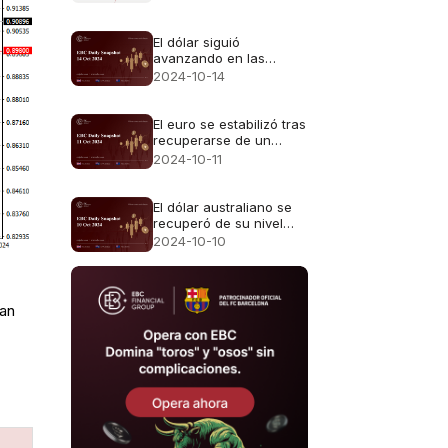
El dólar siguió
avanzando en las
operaciones asiáticas
2024-10-14
El euro se estabilizó tras
recuperarse de un
mínimo
2024-10-11
El dólar australiano se
recuperó de su nivel
más bajo
2024-10-10
san