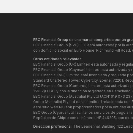
EBC Financial Group es una marca compartida por un gru
EBC Financial Group (SVG) LLC está autorizada por la Aut
con domicilio social en Euro House, Richmond Hill Road, 
Otras entidades relevantes
EBC Financial Group (UK) Limited está autorizada y regu
EBC Financial Group (Cayman) Limited está autorizada y 
EBC Financial (MU) Limited está licenciada y regulada po
Standard Chartered Tower, Cybercity, Ebene, 72201, Repú
EBC Financial Group (Comoros) Limited está autorizada p
15637/EFGC, y con la dirección registrada en Hamchako,
EBC Financial Group (Australia) Pty Ltd (ACN: 619 073 237
Group (Australia) Pty Ltd es una entidad relacionada co
este sitio web NO son proporcionados por la entidad austr
EBC Group (Cyprus) Ltd facilita los servicios de pago a l
República de Chipre con el número: HE 449205, con direc
Dirección profesional:
The Leadenhall Building, 122 Lead