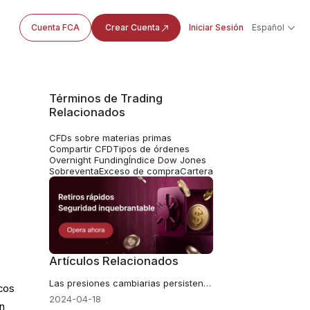
Cuenta FCA
Crear Cuenta
Iniciar Sesión
Español
Términos de Trading
Relacionados
CFDs sobre materias primas
Compartir CFD
Tipos de órdenes
Overnight Funding
Índice Dow Jones
Sobreventa
Exceso de compra
Cartera
Artículos Relacionados
Las presiones cambiarias persisten el jueves
cos
2024-04-18
on