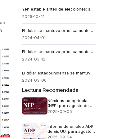
Yen estable antes de elecciones; suben precios del gas en EE. UU.
2025-10-21
 de
ó
El dólar se mantuvo prácticamente estable el lunes
2024-04-01
El dólar se mantuvo prácticamente estable el martes
2024-03-12
El dólar estadounidense se mantuvo prácticamente estable el miércoles
2024-03-06
Lectura Recomendada
Nóminas no agrícolas
(NFP) para agosto de
2025
2025-09-05
Informe de empleo ADP
de EE. UU. para agosto
de 2025
2025-09-04