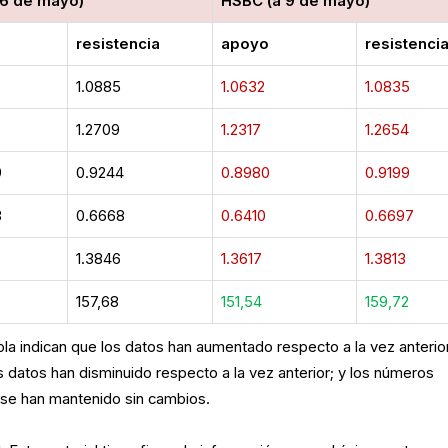
a 6 de mayo)
HSBC (a 9 de mayo)
o
resistencia
apoyo
resistenci
1.0885
1.0632
1.0835
1.2709
1.2317
1.2654
9
0.9244
0.8980
0.9199
3
0.6668
0.6410
0.6697
1.3846
1.3617
1.3813
157,68
151,54
159,72
la indican que los datos han aumentado respecto a la vez anterior
s datos han disminuido respecto a la vez anterior; y los números
 se han mantenido sin cambios.