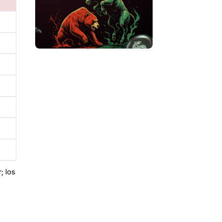
a
; los