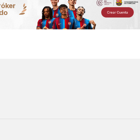
róker
ndo
Crear Cuenta