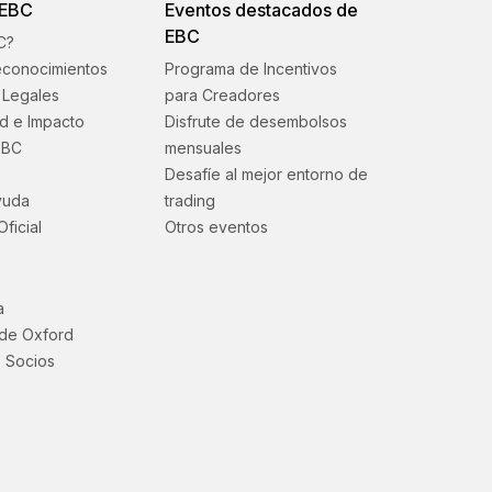
 EBC
Eventos destacados de
EBC
C?
econocimientos
Programa de Incentivos
Legales
para Creadores
ad e Impacto
Disfrute de desembolsos
EBC
mensuales
Desafíe al mejor entorno de
yuda
trading
Oficial
Otros eventos
a
 de Oxford
 Socios