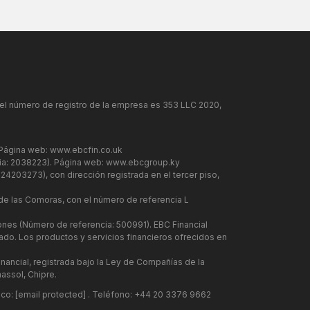
y el número de registro de la empresa es 353 LLC 2020,
 Página web:
www.ebcfin.co.uk
cia: 2038223). Página web:
www.ebcgroup.ky
24203273), con dirección registrada en el tercer piso,
 de las Comoras, con el número de referencia L
iones (Número de referencia: 500991). EBC Financial
ado. Los productos y servicios financieros ofrecidos en
inancial, registrada bajo la Ley de Compañías de la
assol, Chipre.
ico:
[email protected]
. Teléfono: +44 20 3376 9662