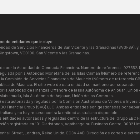
po de entidades que incluye:
oridad de Servicios Financieros de San Vicente y las Granadinas (SVGFSA), 
Kingstown, VC0100, San Vicente y las Granadinas.
lada por la Autoridad de Conducta Financiera. Número de referencia: 927552.
regulada por la Autoridad Monetaria de las Islas Caimán (Número de referen
r la Comisión de Servicios Financieros de Mauricio (Número de referencia GB
blica de Mauricio. El sitio web de esta entidad se mantiene por separado.
or la Autoridad de Finanzas Offshore de la Isla Autónoma de Anjouan, Unión
 Mutsamudu, Isla Autónoma de Anjouan, Unión de las Comoras.
) está autorizada y regulada por la Comisión Australiana de Valores e Invers
n EBC Financial Group (SVG) LLC. Ambas entidades son gestionadas por separ
aliana y no hay recurso contra la entidad australiana disponible.
as entidades autorizadas y reguladas dentro de la estructura del Grupo EBC F
ción registrada en 101 Gladstonos, Agathangelou Business Centre, 3032 Lim
enhall Street, Londres, Reino Unido, EC3V 4AB. Dirección de correo electrón