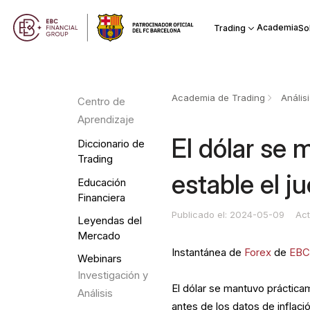
Academia
Trading
So
Academia de Trading
Anális
Centro de
Aprendizaje
El dólar se
Diccionario de
Trading
estable el j
Educación
Financiera
Publicado el: 2024-05-09
Act
Leyendas del
Mercado
Instantánea de
Forex
de
EB
Webinars
Investigación y
El dólar se mantuvo práctica
Análisis
antes de los datos de inflac