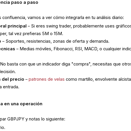
uencia paso a paso
 confluencia, vamos a ver cómo integrarla en tu análisis diario:
al principal
– Si eres swing trader, probablemente uses gráfico
lper, tal vez prefieras 5M o 15M.
e
– Soportes, resistencias, zonas de oferta y demanda.
écnicas
– Medias móviles, Fibonacci, RSI, MACD, o cualquier indi
No basta con que un indicador diga "compra", necesitas que otro
ecisión.
 del precio
–
patrones de velas
como martillo, envolvente alcista
a entrada.
ia en una operación
par GBPJPY y notas lo siguiente:
io.