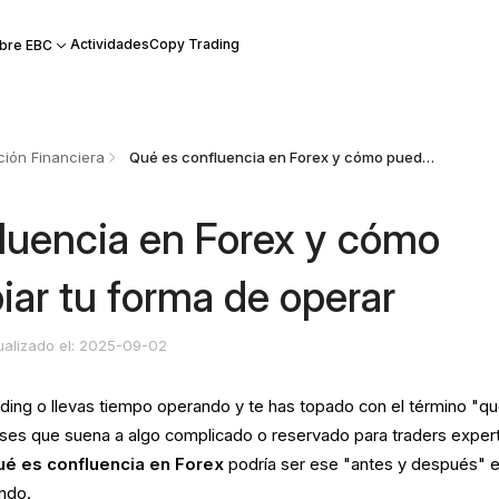
Actividades
Copy Trading
bre EBC
ión Financiera
Qué es confluencia en Forex y cómo puede cambiar tu forma de operar
luencia en Forex y cómo
ar tu forma de operar
ualizado el: 2025-09-02
ding o llevas tiempo operando y te has topado con el término "q
nses que suena a algo complicado o reservado para traders exper
ué es confluencia en Forex
podría ser ese "antes y después" e
ndo.