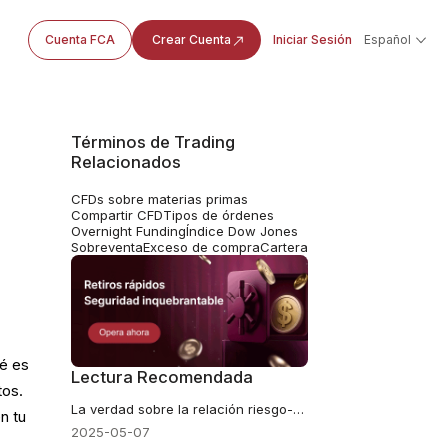
Cuenta FCA
Crear Cuenta
Iniciar Sesión
Español
Términos de Trading
Relacionados
CFDs sobre materias primas
Compartir CFD
Tipos de órdenes
Overnight Funding
Índice Dow Jones
Sobreventa
Exceso de compra
Cartera
ué es
Lectura Recomendada
tos.
La verdad sobre la relación riesgo-beneficio 1:3 en el trading de Forex
n tu
2025-05-07