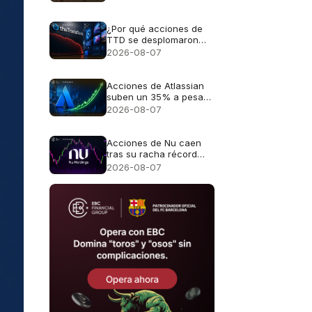
¿Por qué acciones de
TTD se desplomaron
casi un 30%?
2026-08-07
Acciones de Atlassian
suben un 35% a pesar
de unas perspectivas
2026-08-07
de crecimiento del 13%
Acciones de Nu caen
tras su racha récord
mientras se convierte
2026-08-07
en banco