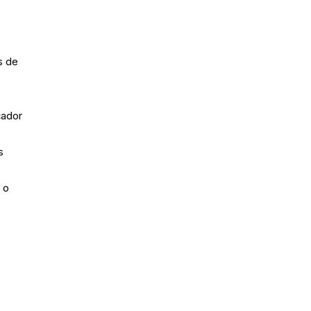
s de
cador
s
 o