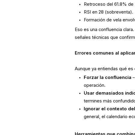
Retroceso del 61.8% de 
RSI en 28 (sobreventa).
Formación de vela envolv
Eso es una confluencia clara.
señales técnicas que confirm
Errores comunes al aplicar
Aunque ya entiendas qué es co
Forzar la confluencia
–
operación.
Usar demasiados indi
termines más confundid
Ignorar el contexto d
general, el calendario e
Herramientas que combina