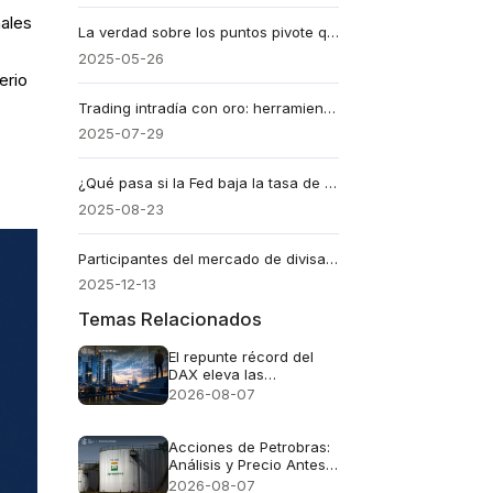
ñales
La verdad sobre los puntos pivote que la mayoría de los traders pasan por alto
2025-05-26
erio
Trading intradía con oro: herramientas basadas en el sentimiento
2025-07-29
¿Qué pasa si la Fed baja la tasa de interés?
2025-08-23
Participantes del mercado de divisas: quién mueve realmente el Forex
2025-12-13
Temas Relacionados
El repunte récord del
DAX eleva las
expectativas de
2026-08-07
ganancias para las
acciones alemanas
Acciones de Petrobras:
Análisis y Precio Antes
del Reporte Financiero
2026-08-07