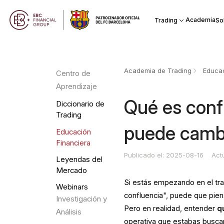
Academia
Trading
So
Academia de Trading
Educac
Centro de
Aprendizaje
Qué es conf
Diccionario de
Trading
puede cambi
Educación
Financiera
Publicado el: 2025-08-16
Act
Leyendas del
Mercado
Si estás empezando en el tra
Webinars
confluencia", puede que pie
Investigación y
Pero en realidad, entender
q
Análisis
operativa que estabas busca