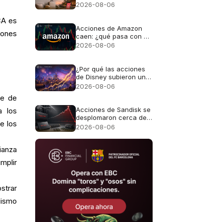
seguir cayendo incluso
2026-08-06
si los ingresos crecen
un 16%?
CA es
Acciones de Amazon
iones
caen: ¿qué pasa con el
gigante en bolsa?
2026-08-06
¿Por qué las acciones
de Disney subieron un
3,7% a pesar de no
2026-08-06
alcanzar las previsiones
le de
de ingresos?
Acciones de Sandisk se
a los
desplomaron cerca de
e los
13% a pesar de los
2026-08-06
ingresos récord de
$8.970M
ianza
mplir
strar
lismo