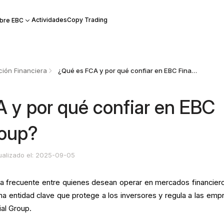
Actividades
Copy Trading
bre EBC
ión Financiera
¿Qué es FCA y por qué confiar en EBC Financial Group?
 y por qué confiar en EBC
roup?
ualizado el: 2025-09-05
a frecuente entre quienes desean operar en mercados financier
a entidad clave que protege a los inversores y regula a las emp
al Group.