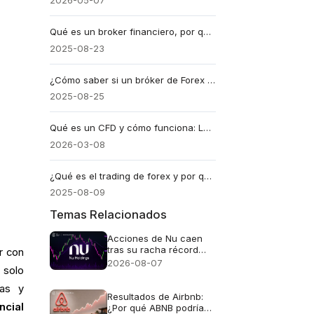
2026-05-07
Qué es un broker financiero, por qué cambiaría tu manera de invertir
2025-08-23
¿Cómo saber si un bróker de Forex es legítimo o una estafa?
2025-08-25
Qué es un CFD y cómo funciona: La guía definitiva en 2026
2026-03-08
¿Qué es el trading de forex y por qué cada vez más personas lo eligen?
2025-08-09
Temas Relacionados
Acciones de Nu caen
tras su racha récord
r con
mientras se convierte
2026-08-07
solo
en banco
tas y
Resultados de Airbnb:
ncial
¿Por qué ABNB podría