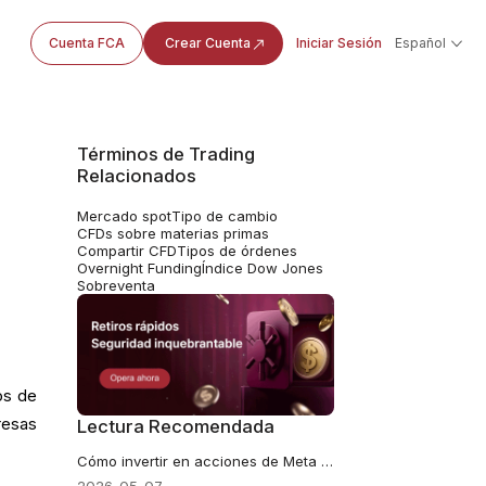
Cuenta FCA
Crear Cuenta
Iniciar Sesión
Español
Términos de Trading
Relacionados
Mercado spot
Tipo de cambio
CFDs sobre materias primas
Compartir CFD
Tipos de órdenes
Overnight Funding
Índice Dow Jones
Sobreventa
os de
resas
Lectura Recomendada
Cómo invertir en acciones de Meta desde LATAM: De usuario a dueño en 2026