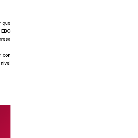
r que
.
EBC
presa
r con
nivel