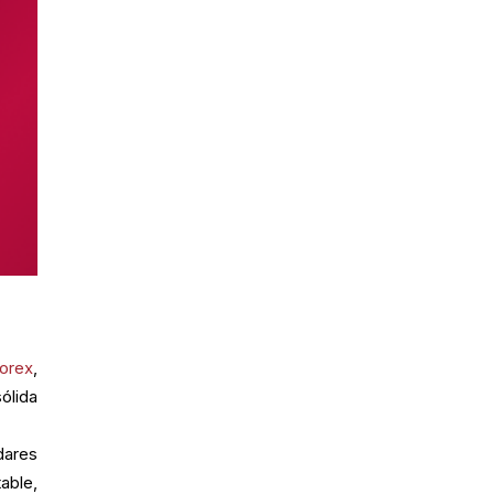
orex
,
sólida
dares
table,