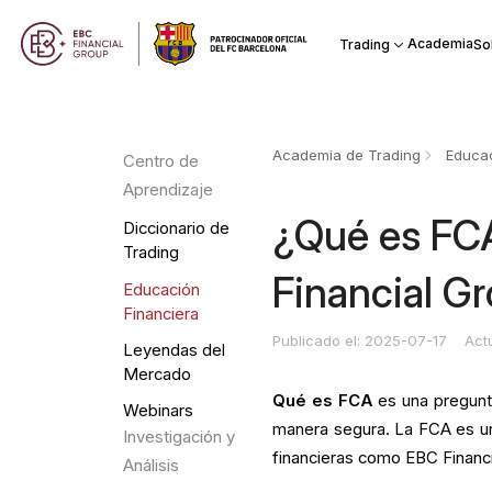
Academia
Trading
So
Academia de Trading
Educac
Centro de
Aprendizaje
¿Qué es FCA
Diccionario de
Trading
Financial G
Educación
Financiera
Publicado el: 2025-07-17
Act
Leyendas del
Mercado
Qué es FCA
es una pregunt
Webinars
manera segura. La FCA es un
Investigación y
financieras como EBC Financi
Análisis