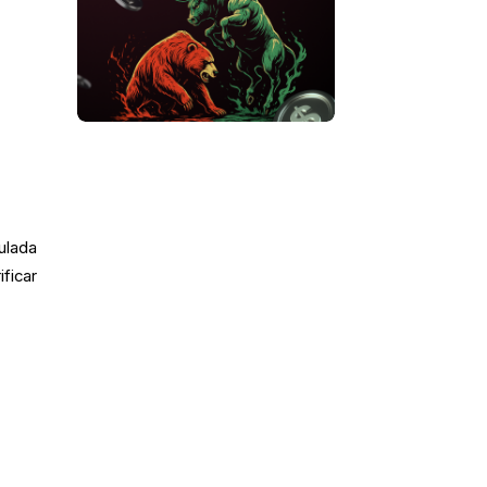
ulada
ficar