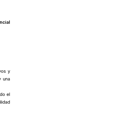
ncial
vos y
y una
do el
lidad