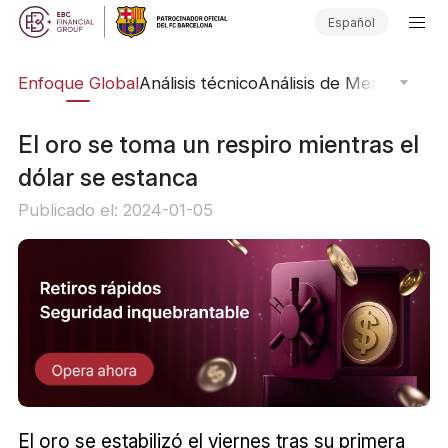
Español
rs
Enfoque Global
Análisis técnico
Análisis de Mercado
Pub
El oro se toma un respiro mientras el
dólar se estanca
Publicado el: 2024-01-05
El oro se estabilizó el viernes tras su primera