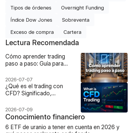
Tipos de órdenes
Overnight Funding
Índice Dow Jones
Sobreventa
Exceso de compra
Cartera
Lectura Recomendada
Cómo aprender trading
paso a paso: Guía para
dominar los mercados
2026-07-07
¿Qué es el trading con
CFD? Significado,
funcionamiento, costes,
apalancamiento y riesgos
2026-07-09
Conocimiento financiero
6 ETF de uranio a tener en cuenta en 2026 y