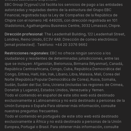
EBC Group (Cyprus) Ltd facilita los servicios de pago a las entidades
autorizadas y reguladas dentro de la estructura del Grupo EBC
Financial, registrada bajo la Ley de Compañías de la República de
Chipre con el número: HE 449205, con dirección registrada en 101
Gladstonos, Agathangelou Business Centre, 3032 Limassol, Chipre.
Dirección profesional:
The Leadenhall Building, 122 Leadenhall Street,
Londres, Reino Unido, EC3V 4AB. Dirección de correo electrónico:
[email protected]
. Teléfono: +44 20 3376 9662
Restricciones regionales:
EBC no ofrece ningún servicio a los
ciudadanos y residentes de determinadas jurisdicciones, entre las
que se incluyen: Afganistán, Bielorrusia, Birmania (Myanmar), Canadá,
República Centroafricana, Congo, Cuba, República Democrática del
Congo, Eritrea, Haití, Irán, Irak, Líbano, Libia, Malasia, Malí, Corea del
Norte (República Popular Democrática de Corea), Rusia, Somalia,
Sudán, Sudán del Sur, Siria, Ucrania (incluidas las regiones de Crimea,
Donetsk y Lugansk), Estados Unidos, Venezuela y Yemen.
Todo el contenido en español de este sitio web está destinado
exclusivamente a Latinoamérica y no está destinado a personas de la
Unión Europea o España Para obtener más información, consulte
nuestras preguntas frecuentes.
Todo el contenido en portugués de este sitio web está destinado
exclusivamente a África y no está destinado a personas de la Unión
Europea, Portugal o Brasil. Para obtener más información, consulte