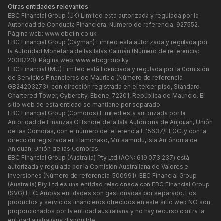
Otras entidades relevantes
EBC Financial Group (UK) Limited está autorizada y regulada por la
Autoridad de Conducta Financiera. Número de referencia: 927552.
Página web:
www.ebcfin.co.uk
EBC Financial Group (Cayman) Limited está autorizada y regulada por
la Autoridad Monetaria de las Islas Caimán (Número de referencia:
2038223). Página web:
www.ebcgroup.ky
EBC Financial (MU) Limited está licenciada y regulada por la Comisión
de Servicios Financieros de Mauricio (Número de referencia
GB24203273), con dirección registrada en el tercer piso, Standard
Chartered Tower, Cybercity, Ebene, 72201, República de Mauricio. El
sitio web de esta entidad se mantiene por separado.
EBC Financial Group (Comoros) Limited está autorizada por la
Autoridad de Finanzas Offshore de la Isla Autónoma de Anjouan, Unión
de las Comoras, con el número de referencia L 15637/EFGC, y con la
dirección registrada en Hamchako, Mutsamudu, Isla Autónoma de
Anjouan, Unión de las Comoras.
EBC Financial Group (Australia) Pty Ltd (ACN: 619 073 237) está
autorizada y regulada por la Comisión Australiana de Valores e
Inversiones (Número de referencia: 500991). EBC Financial Group
(Australia) Pty Ltd es una entidad relacionada con EBC Financial Group
(SVG) LLC. Ambas entidades son gestionadas por separado. Los
productos y servicios financieros ofrecidos en este sitio web NO son
proporcionados por la entidad australiana y no hay recurso contra la
entidad australiana disponible.