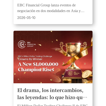
importantes premios en
EBC Financial Group lanza eventos de
metálico
negociación en dos modalidades en Asia y
África, ofreciendo competiciones simuladas y
2026-05-10
en vivo para traders de todos niveles
El drama, los intercambios,
las leyendas: lo que hizo que
el Desafío de Trading del
El Million Dollar Trading Challenge II de EBC