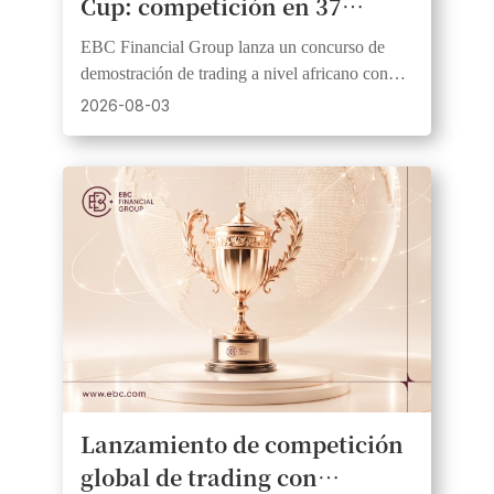
Cup: competición en 37
países africanos con premios
EBC Financial Group lanza un concurso de
en efectivo
demostración de trading a nivel africano con
1.000 USD en premios, 20 ganadores y fondos
2026-08-03
iniciales iguales.
Lanzamiento de competición
global de trading con