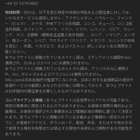
+44 20 3376 9662
地域制限：
EBCは、以下を含む特定の地域の市民および居住者に対しては、
いかなるサービスも提供しません：アフガニスタン、ベラルーシ、ミャンマ
ー（ビルマ）、カナダ、中央アフリカ共和国、コンゴ、キューバ、コンゴ民
主共和国、エリトリア、ハイチ、イラン、イラク、レバノン、リビア、マレー
シア、マリ、北朝鮮（朝鮮民主主義人民共和国）、ロシア、ソマリア、スーダ
ン、南スーダン、シリア、ウクライナ（クリミア、ドネツク、ルハンスク地域
を含む）、米国、ベネズエラ、およびイエメン。詳しくはよくある質問をご
覧ください。
本ウェブサイトに掲載されているスペイン語は、ラテンアメリカ諸国のみに
適用され、EUおよびスペインには適用されません。
本ウェブサイトに掲載されているポルトガル語は、アフリカのみに適用さ
れ、EU、ポルトガルおよびブラジルには適用されません。
EBC.comは日本金融庁の監督下にないため、日本に対する金融商品の提供や
金融サービスの勧誘とみなされる行為には関与しておらず、本ウェブサイト
は日本国内の居住者を対象としたものではありません。
コンプライアンス情報：
本ウェブサイトは全世界からアクセス可能であり、
特定の事業体に限定されるものではありません。お客様の実際の権利および
義務は、お客様が選択された事業体および管轄区域の規制に基づいて決定さ
れます。本ウェブサイトに掲載されている文書および情報の一部またはすべ
てに、お客様がアクセス、ダウンロード、配信、共有、またはその他の方法
で使用する権利を制限または禁止する現地の法律および規制がある可能性が
あります。