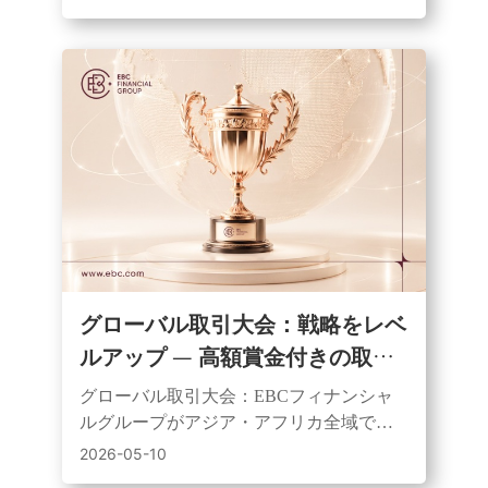
対象としたデモ取引コンテストを開始し
た。
グローバル取引大会：戦略をレベ
ルアップ — 高額賞金付きの取引
大会を開催
グローバル取引大会：EBCフィナンシャ
ルグループがアジア・アフリカ全域で開
始した、2トラック制（シミュレーション/
2026-05-10
ライブ）のトレーディングイベント