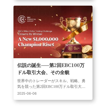
伝説の誕生——第2回EBC100万
ドル取引大会、その全貌
世界中のトレーダーがスキル、戦略、勇
気を競った第2回EBC100万ドル取引大
会。100万ドルチャレンジと3万ドルチャ
2025-06-06
レンジ共に新たなチャンピオンが誕生し
ました。