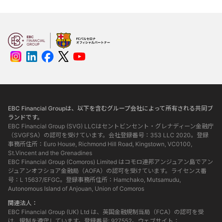
EBC Financial Groupは、以下を含むグループ会社によって所有される共同ブ
ランドです。
EBC Financial Group (SVG) LLCはセントビンセント・グレナディーン金融庁
（SVGFSA）の認可を受けています。会社登録番号：353 LLC 2020。登録
事務所住所：Euro House, Richmond Hill Road, Kingstown, VC0100,
St.Vincent and the Grenadines
EBC Financial Group (Comoros) Limited はコモロ連邦アンジュアン島でアン
ジュアンオフショア金融局（AOFA）の認可を受けています。ライセンス番
号：L 15637/EFGC。登録事務所住所：Hamchako, Mutsamudu,
Autonomous Island of Anjouan, Union of Comoros
関連法人：
EBC Financial Group (UK) Ltd は、英国金融規制当局（FCA）の認可を受
け、規制を遵守しています。登録番号: 927552。ウェブサイト：