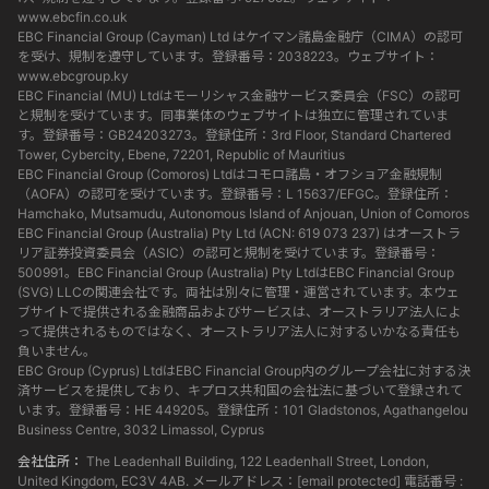
www.ebcfin.co.uk
EBC Financial Group (Cayman) Ltd はケイマン諸島金融庁（CIMA）の認可
を受け、規制を遵守しています。登録番号：2038223。ウェブサイト：
www.ebcgroup.ky
EBC Financial (MU) Ltdはモーリシャス金融サービス委員会（FSC）の認可
と規制を受けています。同事業体のウェブサイトは独立に管理されていま
す。登録番号：GB24203273。登録住所：3rd Floor, Standard Chartered
Tower, Cybercity, Ebene, 72201, Republic of Mauritius
EBC Financial Group (Comoros) Ltdはコモロ諸島・オフショア金融規制
（AOFA）の認可を受けています。登録番号：L 15637/EFGC。登録住所：
Hamchako, Mutsamudu, Autonomous Island of Anjouan, Union of Comoros
EBC Financial Group (Australia) Pty Ltd (ACN: 619 073 237) はオーストラ
リア証券投資委員会（ASIC）の認可と規制を受けています。登録番号：
500991。EBC Financial Group (Australia) Pty LtdはEBC Financial Group
(SVG) LLCの関連会社です。両社は別々に管理・運営されています。本ウェ
ブサイトで提供される金融商品およびサービスは、オーストラリア法人によ
って提供されるものではなく、オーストラリア法人に対するいかなる責任も
負いません。
EBC Group (Cyprus) LtdはEBC Financial Group内のグループ会社に対する決
済サービスを提供しており、キプロス共和国の会社法に基づいて登録されて
います。登録番号：HE 449205。登録住所：101 Gladstonos, Agathangelou
Business Centre, 3032 Limassol, Cyprus
会社住所：
The Leadenhall Building, 122 Leadenhall Street, London,
United Kingdom, EC3V 4AB. メールアドレス：
[email protected]
電話番号 :