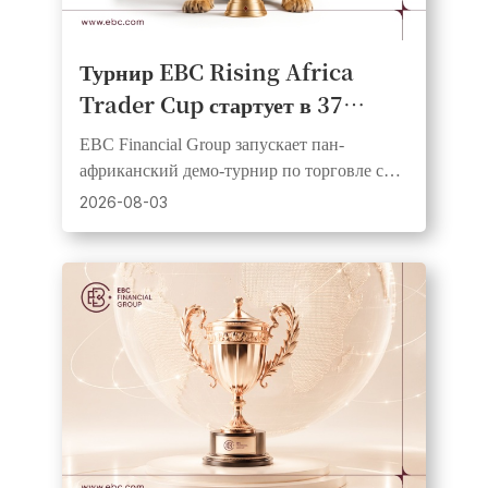
Турнир EBC Rising Africa
Trader Cup стартует в 37
странах Африки, предоставляя
EBC Financial Group запускает пан-
трейдерам равный старт и шанс
африканский демо-турнир по торговле с
на денежные призы
призовым фондом USD1,000, 20
2026-08-03
победителями и равными стартовыми
средствами для всех участников.