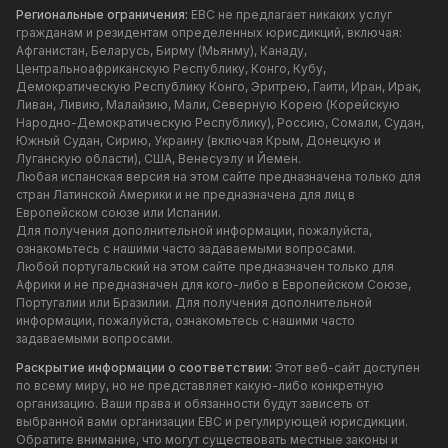
Региональные ограничения:
EBC не предлагает никаких услуг
гражданам и резидентам определенных юрисдикций, включая:
Афганистан, Беларусь, Бирму (Мьянму), Канаду,
Центральноафриканскую Республику, Конго, Кубу,
Демократическую Республику Конго, Эритрею, Гаити, Иран, Ирак,
Ливан, Ливию, Малайзию, Мали, Северную Корею (Корейскую
Народно-Демократическую Республику), Россию, Сомали, Судан,
Южный Судан, Сирию, Украину (включая Крым, Донецкую и
Луганскую области), США, Венесуэлу и Йемен.
Любая испанская версия на этом сайте предназначена только для
стран Латинской Америки и не предназначена для лиц в
Европейском союзе или Испании.
Для получения дополнительной информации, пожалуйста,
ознакомьтесь с нашими часто задаваемыми вопросами.
Любой португальский на этом сайте предназначен только для
Африки и не предназначен для кого-либо в Европейском Союзе,
Португалии или Бразилии. Для получения дополнительной
информации, пожалуйста, ознакомьтесь с нашими часто
задаваемыми вопросами.
Раскрытие информации о соответствии:
Этот веб-сайт доступен
по всему миру, но не представляет какую-либо конкретную
организацию. Ваши права и обязанности будут зависеть от
выбранной вами организации EBC и регулирующей юрисдикции.
Обратите внимание, что могут существовать местные законы и