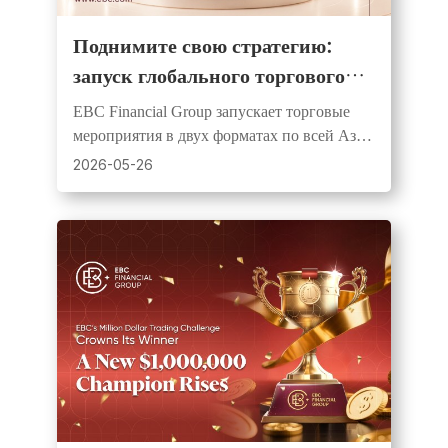
Поднимите свою стратегию:
запуск глобального торгового
конкурса с крупными
EBC Financial Group запускает торговые
денежными призами
мероприятия в двух форматах по всей Азии
и Африке, предлагая симуляционные и
2026-05-26
реальные соревнования для трейдеров всех
уровней.