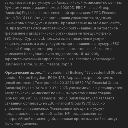
авторизована и регулируется Австралийской комиссией по ценным
бумагам и инвестициям (номер: 500991). EBC Financial Group
(Australia) Pty Ltd является связанной организацией EBC Financial
Group (SVG) LLC. Эти две организации управляются отдельно.
Финансовые продукты и услуги, предлагаемые на этом веб-сайте,
НЕ предоставляются австралийской организацией, и регрессное
требование к австралийской организации не предусмотрено.
EBC Group (Cyprus) Ltd, предоставляет платежные услуги
лицензированным и регулируемым организациям в структуре EBC
Financial Group, зарегистрирована в соответствии с Законом о
компаниях Республики Кипр под номером HE 449205,
зарегистрированный адрес офиса: 101 Gladstonos, Agathangelou
Business Centre, 3032 Limassol, Cyprus.
Юридический адрес:
The Leadenhall Building, 122 Leadenhall Street,
London, United Kingdom, EC3V 4AB. Адрес электронной почты:
[email protected]
Телефон: +44 20 3376 9662 EBC Financial Group
(Australia) Pty Ltd (ACN: 619 073 237): уполномочена и регулируется
Австралийской комиссией по ценным бумагам и инвестициям
(номер: 500991). EBC Financial Group (Australia) Pty Ltd является
связанной организацией EBC Financial Group (SVG) LLC, но
управляется независимо. Финансовые продукты и услуги,
предлагаемые на этом веб-сайте, НЕ предоставляются
австралийской организацией, и никакие претензии к ней не могут
быть предъявлены.