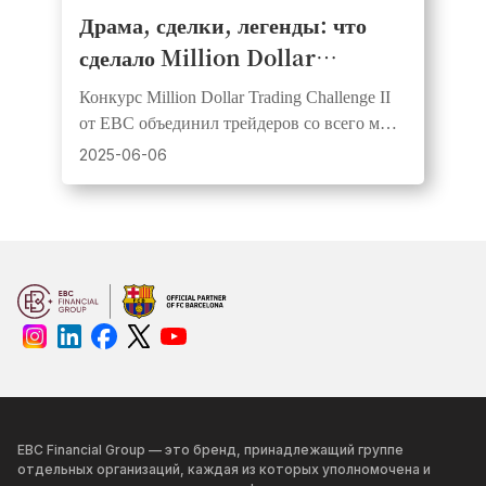
Драма, сделки, легенды: что
сделало Million Dollar
Trading Challenge II от EBC
Конкурс Million Dollar Trading Challenge II
незабываемым
от EBC объединил трейдеров со всего мира
в захватывающем состязании мастерства,
2025-06-06
стратегии и смелости, в ходе которого
были определены новые чемпионы в
номинациях Dream Squad и Rising Stars.
EBC Financial Group — это бренд, принадлежащий группе
отдельных организаций, каждая из которых уполномочена и