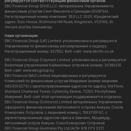
регулируется соответствующим финансовым органом.
EBC Financial Group (SVG) LLC: Авторизована Управлением по
финансовым услугам Сент-Винсента и Гренадин (SVGFSA).
Регистрационный номер компании: 353 LLC 2020. Юридический
адрес: Euro House, Richmond Hill Road, Kingstown, VC0100, St.
Vincent and the Grenadines.
Наши организации:
EBC Financial Group (UK) Limited: уполномочена и регулируется
Управлением по финансовому регулированию и надзору.
Регистрационный номер: 927552. Веб-сайт:
www.ebcfin.co.uk
EBC Financial Group (Cayman) Limited: уполномочена и регулируется
Валютным управлением Каймановых островов (номер: 2038223).
Веб-сайт:
www.ebcgroup.ky
EBC Financial (MU) Limited лицензирована и регулируется
Комиссией по финансовым услугам Маврикия (номер лицензии
GB24203273) с зарегистрированным адресом по адресу 3rd Floor,
Standard Chartered Tower, Cybercity, Ebene, 72201, Республика
Маврикий. Веб-сайт этой организации поддерживается отдельно.
EBC Financial Group (Comoros) Limited авторизована Управлением
офшорного финансирования Автономного острова Анжуан, Союза
Коморских Островов, с лицензией номер L 15637/EFGC, с
зарегистрированным адресом офиса в Хамчако, Муцамуду,
Автономный остров Анжуан, Союз Коморских Островов.
EBC Financial Group (Australia) Pty Ltd (ACN: 619 073 237)