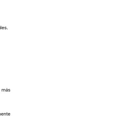
les.
s más
mente