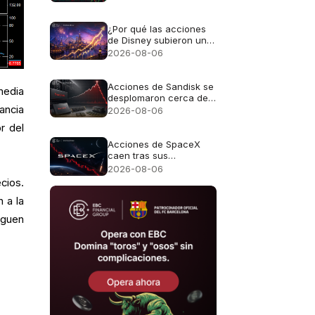
¿Por qué las acciones
de Disney subieron un
3,7% a pesar de no
2026-08-06
alcanzar las previsiones
de ingresos?
Acciones de Sandisk se
media
desplomaron cerca de
13% a pesar de los
ancia
2026-08-06
ingresos récord de
or del
$8.970M
Acciones de SpaceX
caen tras sus
resultados:
2026-08-06
¿Oportunidad o riesgo?
cios.
 a la
iguen