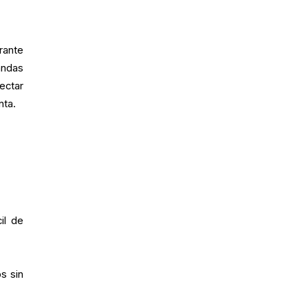
rante
andas
ectar
nta.
il de
s sin