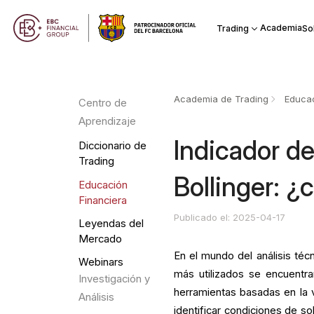
Academia
Trading
So
Academia de Trading
Educac
Centro de
Aprendizaje
Indicador d
Diccionario de
Trading
Bollinger: ¿
Educación
Financiera
Publicado el: 2025-04-17
Leyendas del
Mercado
En el mundo del análisis téc
Webinars
más utilizados se encuentr
Investigación y
herramientas basadas en la v
Análisis
identificar condiciones de 