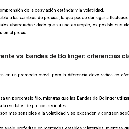
mprensión de la desviación estándar y la volatilidad.
ible a los cambios de precios, lo que puede dar lugar a fluctuaci
ales abarrotadas: dado que su uso es amplio, es posible que al
s en el precio.
ente vs. bandas de Bollinger: diferencias c
n en un promedio móvil, pero la diferencia clave radica en có
liza un porcentaje fijo, mientras que las Bandas de Bollinger utiliz
ada en datos de precios recientes.
son más sensibles a la volatilidad y se expanden y contraen segú
.
te suele preferirse en mercados estables y laterales, mientras qu