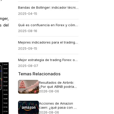
Bandas de Bollinger: indicador técnico basado en volatilidad
2025-04-15
nger,
s del
Qué es confluencia en Forex y cómo puede cambiar tu forma de operar
2025-08-16
Mejores indicadores para el trading intradía
2025-09-15
Mejor estrategia de trading Forex: opera con lo que funciona
2025-08-07
Temas Relacionados
Resultados de Airbnb:
¿Por qué ABNB podría
seguir cayendo incluso
2026-08-06
si los ingresos crecen
un 16%?
Acciones de Amazon
caen: ¿qué pasa con el
gigante en bolsa?
2026-08-06