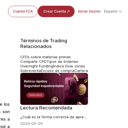
Cuenta FCA
Crear Cuenta
Iniciar Sesión
Español
Términos de Trading
Relacionados
CFDs sobre materias primas
Compartir CFD
Tipos de órdenes
Overnight Funding
Índice Dow Jones
Sobreventa
Exceso de compra
Cartera
e los
Lectura Recomendada
s son
¿Cuál es la forma correcta de aprender a leer las acciones?
res a
2025-05-05
jor a