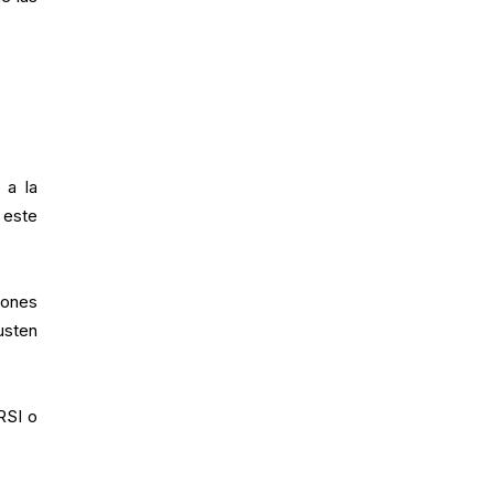
 a la
 este
iones
usten
RSI o