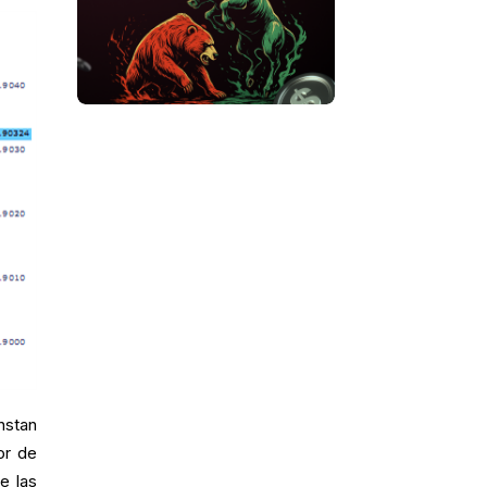
nstan
or de
e las