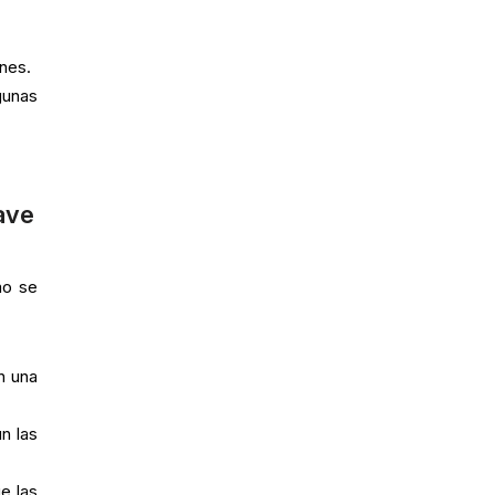
ones.
gunas
lave
mo se
an una
n las
e las