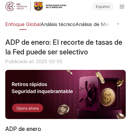
Español
rs
Enfoque Global
Análisis técnico
Análisis de Mercado
Pub
ADP de enero: El recorte de tasas de
la Fed puede ser selectivo
Publicado el: 2025-02-05
ADP de enero