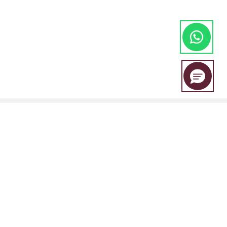
EBC Financial Group es una marca compartida por un grupo de
entidades que incluye:
EBC Financial Group (SVG) LLC está autorizada por la Autoridad de
Servicios Financieros de San Vicente y las Granadinas (SVGFSA), y el