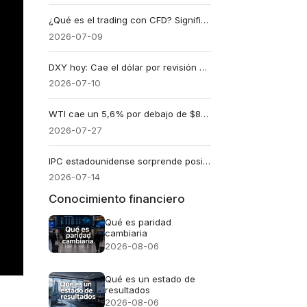
¿Qué es el trading con CFD? Significado, funcionamiento, costes, apalancamiento y riesgos
2026-07-09
DXY hoy: Cae el dólar por revisión de tasas, pese a altos rendimientos
2026-07-10
WTI cae un 5,6% por debajo de $85: ¿Qué acciones se benefician?
2026-07-27
IPC estadounidense sorprende positivamente en todas sus lecturas
2026-07-14
Conocimiento financiero
Qué es paridad
cambiaria
2026-08-06
Qué es un estado de
resultados
2026-08-06