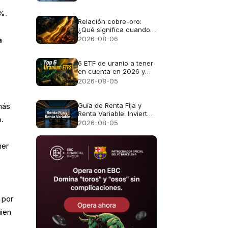
%.
Relación cobre-oro:
¿Qué significa cuando
el oro y el cobre suben
2026-08-06
a
juntos?
6 ETF de uranio a tener
en cuenta en 2026 y
qué posee realmente
2026-08-05
cada fondo.
Guía de Renta Fija y
más
Renta Variable: Invierte
o.
Mejor en LATAM
2026-08-05
mer
 por
uien