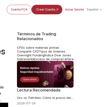
Cuenta FCA
Crear Cuenta
Iniciar Sesión
Español
Términos de Trading
Relacionados
CFDs sobre materias primas
es
Compartir CFD
Tipos de órdenes
Overnight Funding
Índice Dow Jones
Sobreventa
Exceso de compra
Cartera
más
Lectura Recomendada
e
Oro vs. Petróleo: Cómo el precio del petróleo a 100 dólares impulsó rendimientos y provocó una caída del oro
.
2026-07-24