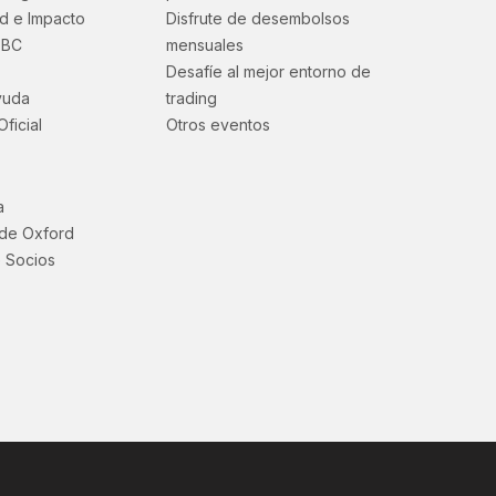
ad e Impacto
Disfrute de desembolsos
EBC
mensuales
Desafíe al mejor entorno de
yuda
trading
Oficial
Otros eventos
a
 de Oxford
 Socios