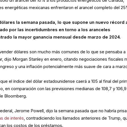
olo un arancel del 10% a los productos energéticos de Canadá,
es energéticas mexicanas enfrentaron el arancel completo del 25
 dólares la semana pasada, lo que supone un nuevo récord 
ado por las incertidumbres en torno a los aranceles
strado la mayor ganancia mensual desde marzo de 2024.
vender dólares son mucho más comunes de lo que se pensaba a
ar, dijo Morgan Stanley en enero, citando negociaciones fiscales 
ngreso y una inflación potencialmente más suave de cara a marz
que el índice del dólar estadounidense caerá a 105 al final del pri
l año, en comparación con las previsiones medianas de 108,7 y 106,9
de Bloomberg.
Federal, Jerome Powell, dijo la semana pasada que no habría prisa
s de interés
, contradiciendo los llamados anteriores de Trump, q
can los costos de los préstamos.