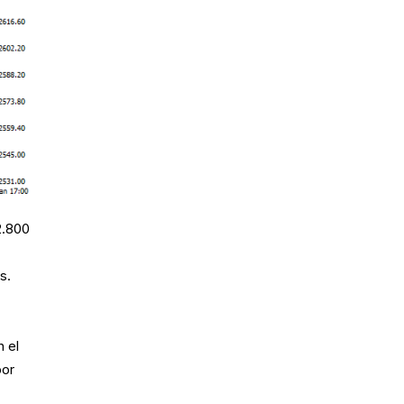
2.800
s.
n el
por