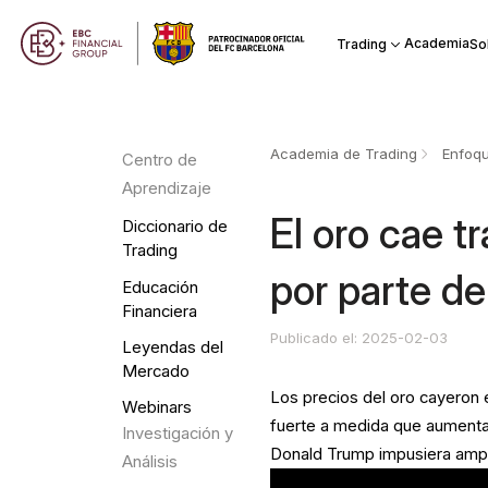
Academia
Trading
So
Academia de Trading
Enfoqu
Centro de
Aprendizaje
El oro cae t
Diccionario de
Trading
por parte d
Educación
Financiera
Publicado el: 2025-02-03
Leyendas del
Mercado
Los precios del oro cayeron 
Webinars
fuerte a medida que aumenta
Investigación y
Donald Trump impusiera ampl
Análisis