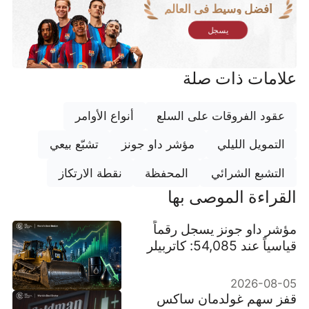
أفضل وسيط في العالم
يسجل
علامات ذات صلة
عقود الفروقات على السلع
أنواع الأوامر
التمويل الليلي
مؤشر داو جونز
تشبّع بيعي
التشبع الشرائي
المحفظة
نقطة الارتكاز
القراءة الموصى بها
مؤشر داو جونز يسجل رقماً
قياسياً عند 54,085: كاتربيلر
قادت الارتفاع في النقاط،
وانخفاض أسعار النفط وسّع
2026-08-05
موجة الصعود
قفز سهم غولدمان ساكس