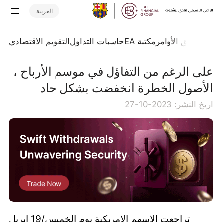
العربية
تداول
تدفق الأوامر
مكتبة EA
حاسبات التداول
التقويم الاقتصادي
على الرغم من التفاؤل في موسم الأرباح ،
الأصول الخطرة انخفضت بشكل حاد
اريخ النشر: 2023-10-27
تراجعت الاسهم الامريكية يوم الخميس/19 ابريل