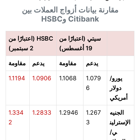
مقارنة بيانات أزواج العملات بين
Citibank وHSBC
سيتي (اعتبارًا من
HSBC (اعتبارًا من
19 أغسطس)
2 سبتمبر)
يدعم
مقاومة
يدعم
مقاومة
يورو/
1.079
1.1068
1.0906
1.1194
دولار
6
أمريكي
الجنيه
1.267
1.2946
1.2833
1.334
الإسترلين
3
2
ي/