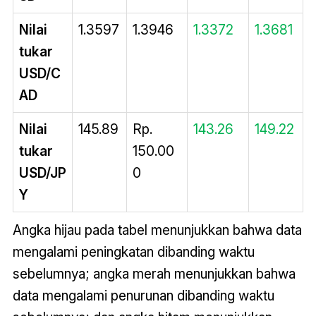
Nilai
1.3597
1.3946
1.3372
1.3681
tukar
USD/C
AD
Nilai
145.89
Rp.
143.26
149.22
tukar
150.00
USD/JP
0
Y
Angka hijau pada tabel menunjukkan bahwa data
mengalami peningkatan dibanding waktu
sebelumnya; angka merah menunjukkan bahwa
data mengalami penurunan dibanding waktu