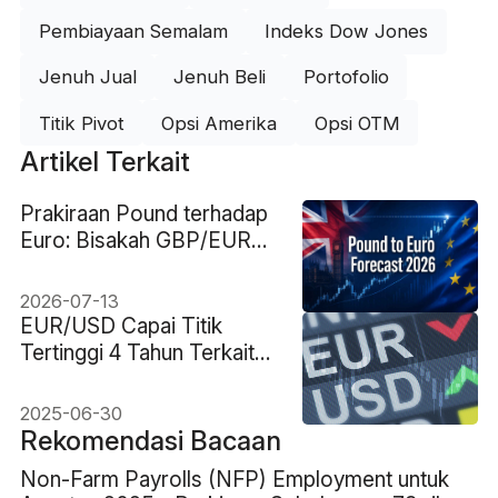
Pembiayaan Semalam
Indeks Dow Jones
Jenuh Jual
Jenuh Beli
Portofolio
Titik Pivot
Opsi Amerika
Opsi OTM
Artikel Terkait
Prakiraan Pound terhadap
Euro: Bisakah GBP/EUR
Menembus Tertinggi
2026?
2026-07-13
EUR/USD Capai Titik
Tertinggi 4 Tahun Terkait
Taruhan Pemangkasan
Suku Bunga Fed dan
2025-06-30
Penurunan Harga Minyak
Rekomendasi Bacaan
Non-Farm Payrolls (NFP) Employment untuk