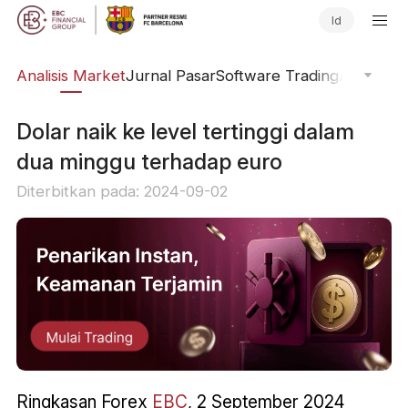
Id
kal
Analisis Market
Jurnal Pasar
Software Trading
Aliran Or
Dolar naik ke level tertinggi dalam
dua minggu terhadap euro
Diterbitkan pada: 2024-09-02
Ringkasan Forex
EBC
, 2 September 2024