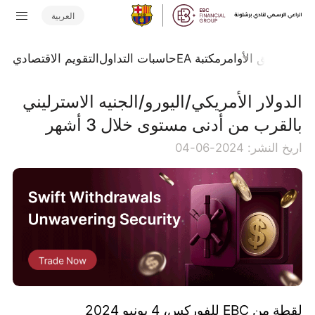
العربية
تداول
تدفق الأوامر
مكتبة EA
حاسبات التداول
التقويم الاقتصادي
الدولار الأمريكي/اليورو/الجنيه الاسترليني
بالقرب من أدنى مستوى خلال 3 أشهر
اريخ النشر: 2024-06-04
لقطة من EBC للفوركس، 4 يونيو 2024