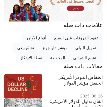
أفضل وسيط في العالم
يسجل
علامات ذات صلة
عقود الفروقات على السلع
أنواع الأوامر
التمويل الليلي
مؤشر داو جونز
تشبّع بيعي
التشبع الشرائي
المحفظة
نقطة الارتكاز
مقالات ذات صلة
انخفاض الدولار الأمريكي:
انخفض مؤشر الدولار
الأمريكي إلى 97.50، وهو
أدنى مستوى له في ثلاث
2025-06-26
سنوات ونصف
إتقان تداول الدولار الأمريكي:
الكشف عن أفضل