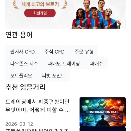
세계 최고의 브로커
회원가입
연관 용어
원자재 CFD
주식 CFD
주문 유형
다우존스 지수
과매도 트래이딩
과매수
포트폴리오
피벗 포인트
추천 읽을거리
트레이딩에서 확증편향이란
무엇이며, 어떻게 피할 수 있
는가?
2026-03-12