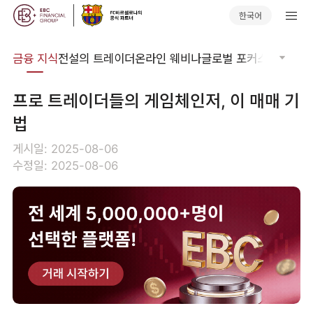
한국어
어집
금융 지식
전설의 트레이더
온라인 웨비나
글로벌 포커스
기술적 
프로 트레이더들의 게임체인저, 이 매매 기
법
게시일: 2025-08-06
수정일: 2025-08-06