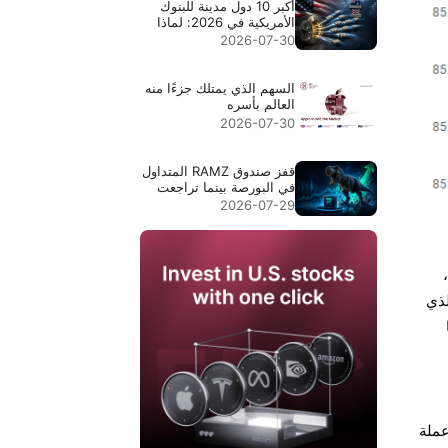
أكبر 10 دول مدينة للبنوك
الأمريكية في 2026: لماذا
تتصدر جزر كايمان المركز
2026-07-30
الأول
السهم الذي يمتلك جزءًا منه
العالم بأسره
2026-07-30
قفز صندوق RAMZ المتداول
في البورصة بينما تراجعت
أسهم الذاكرة بنسبة 9%.
2026-07-29
إليك ما يفعله فعلاً
انخفضت قيمة الروبية الهندية بمقدار 22 بايسة لتغلق عند 85.80 مقابل الدولار الأمريكي في 11 يوليو 2025،
لذي
ها
عملة