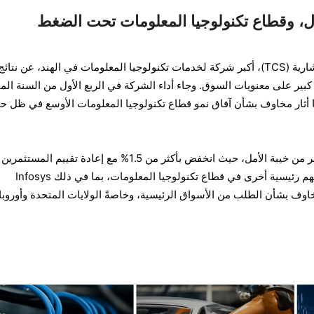
أعلنت شركة تاتا للخدمات الاستشارية (TCS)، أكبر شركة لخدمات تكنولوجيا المعلومات في الهند، عن نتا
بير على معنويات السوق. وجاء أداء الشركة في الربع الأول من السنة الما
مما أثار مخاوف بشأن آفاق نمو قطاع تكنولوجيا المعلومات الأوسع في ظل حا
تحمّل مؤشر Nifty IT العبء الأكبر من خيبة الأمل، حيث انخفض بأكثر من 1.5% مع إعادة تقييم ا
قطاع التكنولوجيا. كما واجهت أسهم رئيسية أخرى في قطاع تكنولوجيا المعلومات، بما في ذلك Infosys