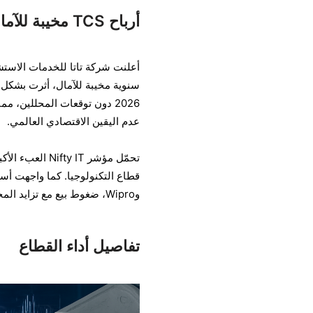
أرباح TCS مخيبة للآمال، وقطاع تكنولوجيا المعلومات تحت الضغط
سنوية مخيبة للآمال، أثرت بشكل ك
2026 دون توقعات المحللين، 
عدم اليقين الاقتصادي العالمي.
وWipro، ضغوط بيع مع تزايد المخاوف بشأن الطلب من الأسواق الرئيسية، وخاصةً الولايات المتحدة وأوروبا.
تفاصيل أداء القطاع