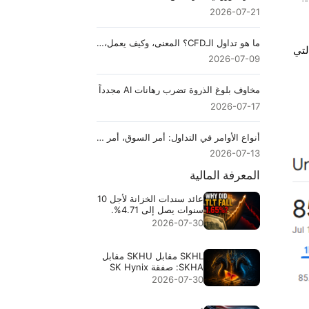
2026-07-21
ما هو تداول الـCFD؟ المعنى، وكيف يعمل، والتكاليف، والرافعة والمخاطر
لتي
2026-07-09
مخاوف بلوغ الذروة تضرب رهانات AI مجدداً
2026-07-17
أنواع الأوامر في التداول: أمر السوق، أمر الحد، أمر الإيقاف والمزيد
2026-07-13
المعرفة المالية
عائد سندات الخزانة لأجل 10
سنوات يصل إلى 4.71%.
لماذا هبط TLT بنسبة
2026-07-30
1.65%؟
SKHL مقابل SKHU مقابل
SKHA: صفقة SK Hynix
ذات الرؤوس الثلاثة
2026-07-30