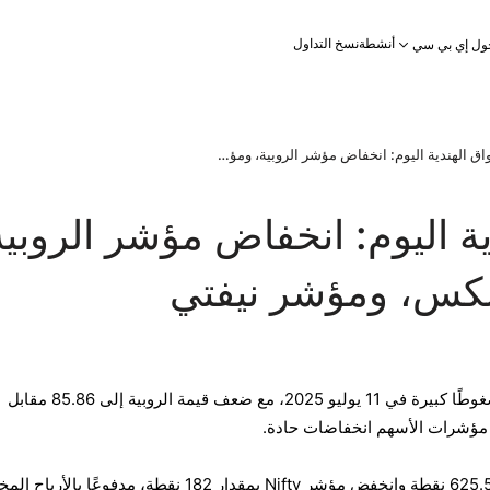
أنشطة
نسخ التداول
ول إي بي سي
الأسواق الهندية اليوم: انخفاض مؤشر الروبية، ومؤشر سينسكس، ومؤشر نيفتي
ية اليوم: انخفاض مؤشر الروبية
س، ومؤشر نيفتي
واجهت الأسواق المالية الهندية ضغوطًا كبيرة في 11 يوليو 2025، مع ضعف قيمة الروبية إلى 85.86 مقابل
 مؤشرات الأسهم انخفاضات حادة.
انخفض مؤشر Sensex بمقدار 625.51 نقطة وانخفض مؤشر Nifty بمقدار 182 نقطة، مدفوعًا بالأربا