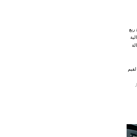
ئج ربع
لية
لة
لمستثمرين لقيم