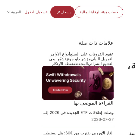
حساب هيئة الرقابة المالية
يسجل
تسجيل الدخول
العربية
علامات ذات صلة
عقود الفروقات على السلع
أنواع الأوامر
التمويل الليلي
مؤشر داو جونز
تشبّع بيعي
،
التشبع الشرائي
المحفظة
نقطة الارتكاز
القراءة الموصى بها
وصلت إطلاقات ETF الجديدة في 2026 إلى 1,084: لماذا قد لا تستمر 400 منها
2026-07-27
الغاز الأوروبي يقترب من €60: هل يستطيع البنك المركزي الأوروبي (ECB) التغاضي عن صدمة تخزين الشتاء؟
ح المخيبة