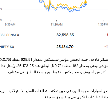
تكبدت مؤشرات الأسهم الهندية خسائر فادحة، حيث انخفض مؤشر سينسكس
ليغلق عند 82,564.77، وانخفض مؤشر نيفتي بمقدار 182 نقطة (0.72%) ليغلق عند 25,173.25. ويُمثل هذا
 أكثر من أسبوعين، مما يعكس ضغوط بيع واسعة النطاق في مختلف
 والسيارات موجة البيع، في حين تمكنت قطاعات السلع الاستهلاكية سريع
أداء القطاعات الأخرى في بيئة سوق ضعيفة.